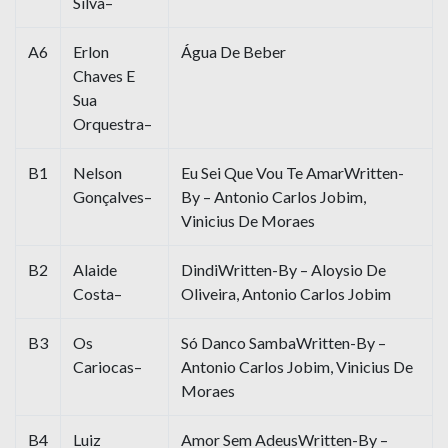
Silva–
A6
Erlon
Água De Beber
Chaves E
Sua
Orquestra–
B1
Nelson
Eu Sei Que Vou Te AmarWritten-
Gonçalves–
By – Antonio Carlos Jobim,
Vinicius De Moraes
B2
Alaide
DindiWritten-By – Aloysio De
Costa–
Oliveira, Antonio Carlos Jobim
B3
Os
Só Danco SambaWritten-By –
Cariocas–
Antonio Carlos Jobim, Vinicius De
Moraes
B4
Luiz
Amor Sem AdeusWritten-By –