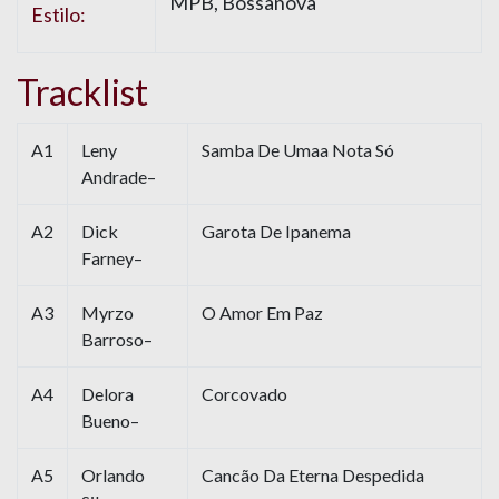
MPB, Bossanova
Estilo:
Tracklist
A1
Leny
Samba De Umaa Nota Só
Andrade–
A2
Dick
Garota De Ipanema
Farney–
A3
Myrzo
O Amor Em Paz
Barroso–
A4
Delora
Corcovado
Bueno–
A5
Orlando
Cancão Da Eterna Despedida