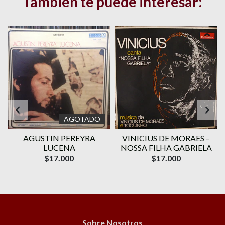
También te puede interesar:
AGOTADO
AGUSTIN PEREYRA
VINICIUS DE MORAES ‎–
1
LUCENA
NOSSA FILHA GABRIELA
$17.000
$17.000
Sobre Nosotros