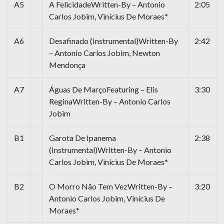
A5
A FelicidadeWritten-By – Antonio
2:05
Carlos Jobim, Vinícius De Moraes*
A6
Desafinado (Instrumental)Written-By
2:42
– Antonio Carlos Jobim, Newton
Mendonça
A7
Águas De MarçoFeaturing – Elis
3:30
ReginaWritten-By – Antonio Carlos
Jobim
B1
Garota De Ipanema
2:38
(Instrumental)Written-By – Antonio
Carlos Jobim, Vinícius De Moraes*
B2
O Morro Não Tem VezWritten-By –
3:20
Antonio Carlos Jobim, Vinícius De
Moraes*