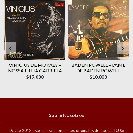
VINICIUS DE MORAES ‎–
BADEN POWELL ‎– L'AME
1
NOSSA FILHA GABRIELA
DE BADEN POWELL
$17.000
$18.000
Sobre Nosotros
Desde 2012 especializada en discos originales de época, 100%