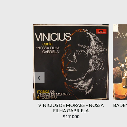
RAES ‎–
VINICIUS DE MORAES ‎– NOSSA
BADEN
OLUME 1
FILHA GABRIELA
$17.000