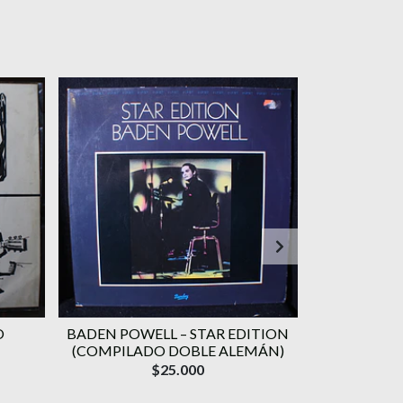
O
BADEN POWELL ‎– STAR EDITION
GERALDO VA
(COMPILADO DOBLE ALEMÁN)
CANÇÃO) 
$25.000