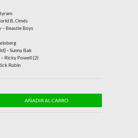
 Byram
World B. Omés
 – Beastie Boys
einberg
ld] – Sunny Bak
– Ricky Powell (2)
Rick Rubin