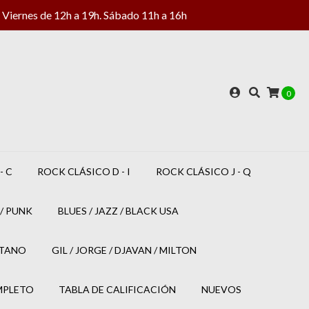
Viernes de 12h a 19h. Sábado 11h a 16h
0
- C
ROCK CLÁSICO D - I
ROCK CLÁSICO J - Q
/ PUNK
BLUES / JAZZ / BLACK USA
ETANO
GIL / JORGE / DJAVAN / MILTON
MPLETO
TABLA DE CALIFICACIÓN
NUEVOS