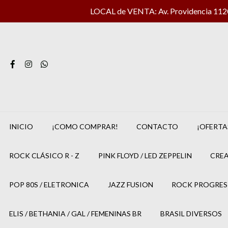
LOCAL de VENTA: Av. Providencia 1120 
INICIO
¡COMO COMPRAR!
CONTACTO
¡OFERTA
ROCK CLÁSICO R - Z
PINK FLOYD / LED ZEPPELIN
CREA
POP 80S / ELETRONICA
JAZZ FUSION
ROCK PROGRES
ELIS / BETHANIA / GAL / FEMENINAS BR
BRASIL DIVERSOS