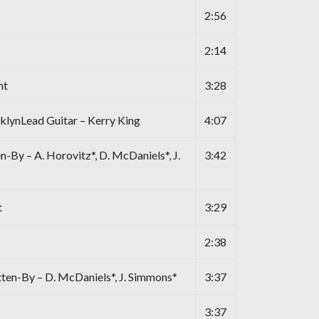
2:56
2:14
ht
3:28
oklynLead Guitar – Kerry King
4:07
-By – A. Horovitz*, D. McDaniels*, J.
3:42
t
3:29
2:38
en-By – D. McDaniels*, J. Simmons*
3:37
3:37