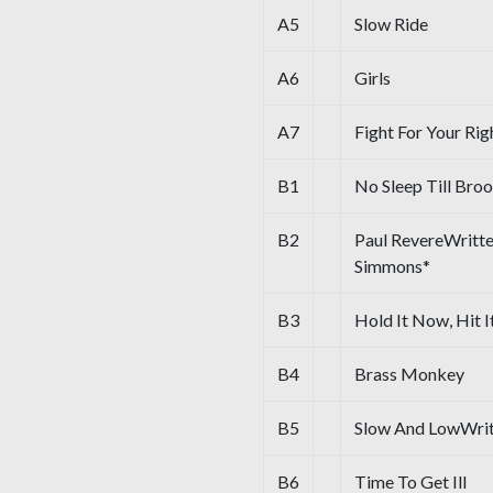
A5
Slow Ride
A6
Girls
A7
Fight For Your Rig
B1
No Sleep Till Bro
B2
Paul RevereWritten
Simmons*
B3
Hold It Now, Hit I
B4
Brass Monkey
B5
Slow And LowWritt
B6
Time To Get Ill