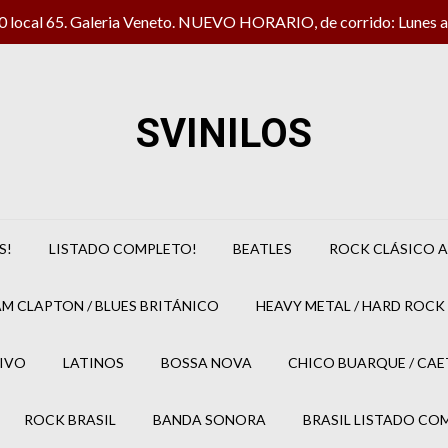
local 65. Galeria Veneto. NUEVO HORARIO, de corrido: Lunes a 
SVINILOS
S!
LISTADO COMPLETO!
BEATLES
ROCK CLÁSICO A
M CLAPTON / BLUES BRITÁNICO
HEAVY METAL / HARD ROCK 
IVO
LATINOS
BOSSA NOVA
CHICO BUARQUE / CA
ROCK BRASIL
BANDA SONORA
BRASIL LISTADO CO