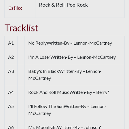
Rock & Roll, Pop Rock
Estilo:
Tracklist
A1
No ReplyWritten-By – Lennon-McCartney
A2
I'm A LoserWritten-By – Lennon-McCartney
A3
Baby's In BlackWritten-By – Lennon-
McCartney
A4
Rock And Roll MusicWritten-By – Berry*
A5
I'll Follow The SunWritten-By – Lennon-
McCartney
A6
Mr. MoonlightWritten-By – Johnson*