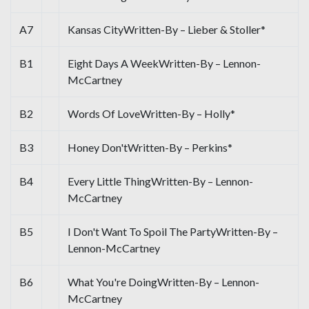
A7
Kansas CityWritten-By – Lieber & Stoller*
B1
Eight Days A WeekWritten-By – Lennon-
McCartney
B2
Words Of LoveWritten-By – Holly*
B3
Honey Don'tWritten-By – Perkins*
B4
Every Little ThingWritten-By – Lennon-
McCartney
B5
I Don't Want To Spoil The PartyWritten-By –
Lennon-McCartney
B6
What You're DoingWritten-By – Lennon-
McCartney