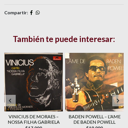
Compartir:
También te puede interesar:
VINICIUS DE MORAES ‎–
BADEN POWELL ‎– L'AME
1
NOSSA FILHA GABRIELA
DE BADEN POWELL
$17.000
$18.000