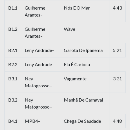
B1.1
Guilherme
Nós E O Mar
4:43
Arantes–
B1.2
Guilherme
Wave
Arantes–
B2.1
Leny Andrade–
Garota De Ipanema
5:21
B2.2
Leny Andrade–
Ela É Carioca
B3.1
Ney
Vagamente
3:31
Matogrosso–
B3.2
Ney
Manhã De Carnaval
Matogrosso–
B4.1
MPB4–
Chega De Saudade
4:48