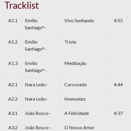
Tracklist
A1.1
Emílio
Vivo Sonhando
4:55
Santiago*–
A1.2
Emílio
Triste
Santiago*–
A1.3
Emílio
Meditação
Santiago*–
A2.1
Nara Leão–
Corcovado
4:44
A2.2
Nara Leão–
Insensatez
A3.1
João Bosco–
A Felicidade
4:37
A3.2
João Bosco–
O Nosso Amor