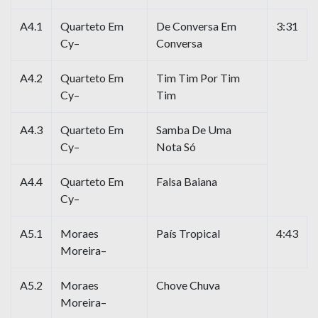
A4.1
Quarteto Em
De Conversa Em
3:31
Cy–
Conversa
A4.2
Quarteto Em
Tim Tim Por Tim
Cy–
Tim
A4.3
Quarteto Em
Samba De Uma
Cy–
Nota Só
A4.4
Quarteto Em
Falsa Baiana
Cy–
A5.1
Moraes
País Tropical
4:43
Moreira–
A5.2
Moraes
Chove Chuva
Moreira–