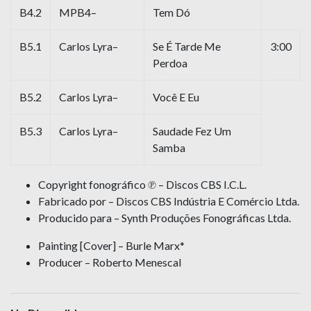
B4.2
MPB4–
Tem Dó
B5.1
Carlos Lyra–
Se É Tarde Me
3:00
Perdoa
B5.2
Carlos Lyra–
Você E Eu
B5.3
Carlos Lyra–
Saudade Fez Um
Samba
Copyright fonográfico ℗ – Discos CBS I.C.L.
Fabricado por – Discos CBS Indústria E Comércio Ltda.
Producido para – Synth Produções Fonográficas Ltda.
Painting [Cover] – Burle Marx*
Producer – Roberto Menescal