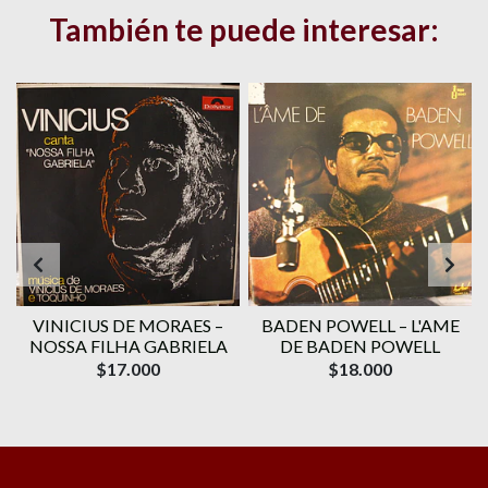
También te puede interesar:
VINICIUS DE MORAES ‎–
BADEN POWELL ‎– L'AME
1
NOSSA FILHA GABRIELA
DE BADEN POWELL
$17.000
$18.000