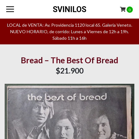
SVINILOS
0
LOCAL de VENTA: Av. Providencia 1120 local 65. Galeria Veneto.
NUEVO HORARIO, de corrido: Lunes a Viernes de 12h a 19h.
Sábado 11h a 16h
Bread – The Best Of Bread
$21.900