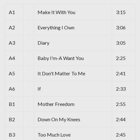
A1
Make It With You
3:15
A2
Everything I Own
3:06
A3
Diary
3:05
A4
Baby I'm-A Want You
2:25
A5
It Don't Matter To Me
2:41
A6
If
2:33
B1
Mother Freedom
2:55
B2
Down On My Knees
2:44
B3
Too Much Love
2:45