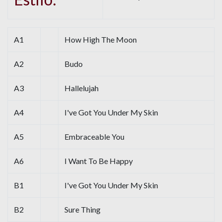
A1
How High The Moon
A2
Budo
A3
Hallelujah
A4
I've Got You Under My Skin
A5
Embraceable You
A6
I Want To Be Happy
B1
I've Got You Under My Skin
B2
Sure Thing