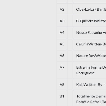
A2
Oba-Lá-Lá / Bim 
A3
O QuereresWritte
A4
Nosso Estranho A
A5
CalúniaWritten-By
A6
Nature BoyWritte
A7
Estranha Forma De
Rodrigues*
A8
KaluWritten-By –
B1
Totalmente Demai
Robério Rafael, T