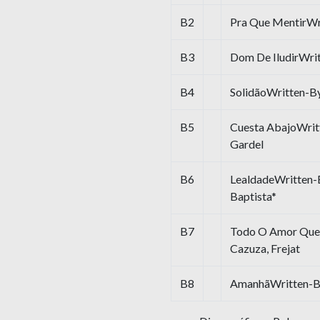
B2
Pra Que MentirWri
B3
Dom De IludirWri
B4
SolidãoWritten-By
B5
Cuesta AbajoWritt
Gardel
B6
LealdadeWritten-B
Baptista*
B7
Todo O Amor Que 
Cazuza, Frejat
B8
AmanhãWritten-By