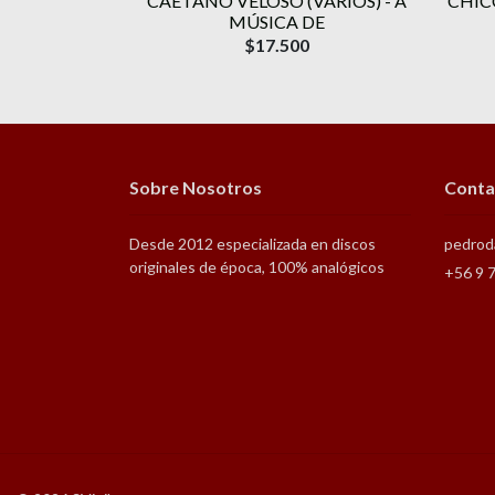
O, MARIA
CAETANO VELOSO (VARIOS) - A
CHIC
RTO GIL –
MÚSICA DE
NIA-GIL
$17.500
Sobre Nosotros
Conta
Desde 2012 especializada en discos
pedrod
originales de época, 100% analógicos
+56 9 