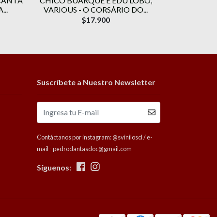
CANTA
CHICO BUARQUE E EDU LOBO,
CAETANO 
..
VARIOUS - O CORSÁRIO DO...
$17.900
Suscríbete a Nuestro Newsletter
Contáctanos por instagram: @sviniloscl / e-
mail - pedrodantasdoc@gmail.com
Síguenos: