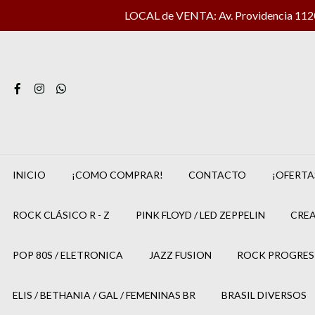
LOCAL de VENTA: Av. Providencia 1120 
INICIO
¡COMO COMPRAR!
CONTACTO
¡OFERTA
ROCK CLÁSICO R - Z
PINK FLOYD / LED ZEPPELIN
CREA
POP 80S / ELETRONICA
JAZZ FUSION
ROCK PROGRES
ELIS / BETHANIA / GAL / FEMENINAS BR
BRASIL DIVERSOS