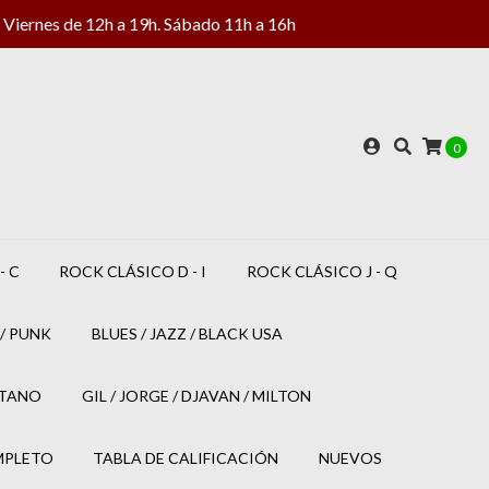
Viernes de 12h a 19h. Sábado 11h a 16h
0
- C
ROCK CLÁSICO D - I
ROCK CLÁSICO J - Q
/ PUNK
BLUES / JAZZ / BLACK USA
ETANO
GIL / JORGE / DJAVAN / MILTON
MPLETO
TABLA DE CALIFICACIÓN
NUEVOS