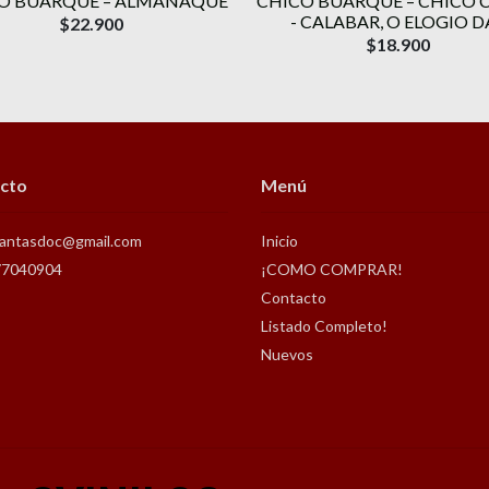
O BUARQUE – ALMANAQUE
CHICO BUARQUE – CHICO 
- CALABAR, O ELOGIO DA.
$22.900
$18.900
cto
Menú
antasdoc@gmail.com
Inicio
77040904
¡COMO COMPRAR!
Contacto
Listado Completo!
Nuevos