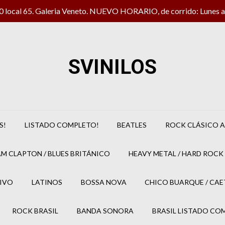
local 65. Galeria Veneto. NUEVO HORARIO, de corrido: Lunes a 
SVINILOS
S!
LISTADO COMPLETO!
BEATLES
ROCK CLÁSICO A
M CLAPTON / BLUES BRITÁNICO
HEAVY METAL / HARD ROCK 
IVO
LATINOS
BOSSA NOVA
CHICO BUARQUE / CA
ROCK BRASIL
BANDA SONORA
BRASIL LISTADO CO