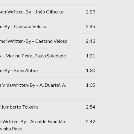
BomWritten-By – João Gilberto
2:23
n-By – Caetano Veloso
2:45
morWritten-By – Caetano Veloso
2:43
 – Marino Pinto, Paulo Soledade
1:21
n-By – Eden Ahbez
1:30
 VidaWritten-By – A. Duarte*, A.
1:35
 Humberto Teixeira
2:54
sWritten-By – Arnaldo Brandão,
2:42
avinho Paes