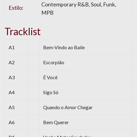
Contemporary R&B, Soul, Funk,
Estilo:
MPB
Tracklist
A1
Bem-Vindo ao Baile
A2
Escorpião
A3
É Você
A4
Sigo Só
A5
Quando o Amor Chegar
A6
Bem Querer