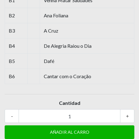
B1
Venha Matar Saudades
B2
Ana Foliana
B3
A Cruz
B4
De Alegria Raiou o Dia
B5
Dafé
B6
Cantar com o Coração
Cantidad
-
+