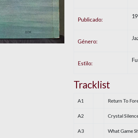
19
Publicado:
Ja
Género:
Fu
Estilo:
Tracklist
A1
Return To For
A2
Crystal Silenc
A3
What Game Sh