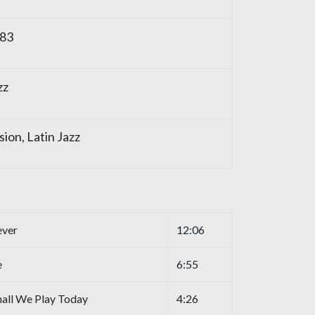
83
zz
sion
,
Latin Jazz
ever
12:06
e
6:55
all We Play Today
4:26