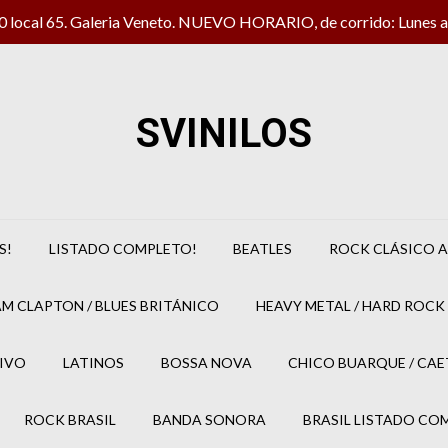
local 65. Galeria Veneto. NUEVO HORARIO, de corrido: Lunes a 
SVINILOS
S!
LISTADO COMPLETO!
BEATLES
ROCK CLÁSICO A
M CLAPTON / BLUES BRITÁNICO
HEAVY METAL / HARD ROCK 
IVO
LATINOS
BOSSA NOVA
CHICO BUARQUE / CA
ROCK BRASIL
BANDA SONORA
BRASIL LISTADO CO