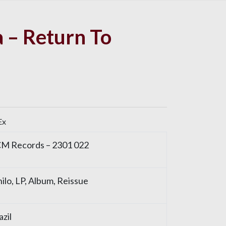
 – Return To
Ex
M Records
– 2301 022
nilo
, LP, Album, Reissue
azil