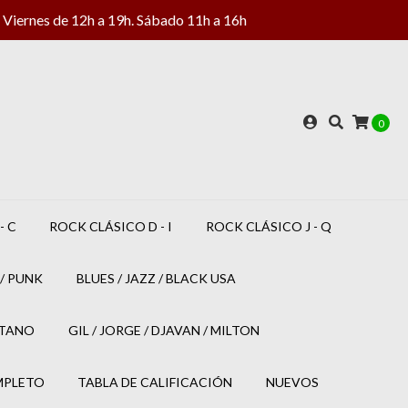
Viernes de 12h a 19h. Sábado 11h a 16h
0
- C
ROCK CLÁSICO D - I
ROCK CLÁSICO J - Q
/ PUNK
BLUES / JAZZ / BLACK USA
ETANO
GIL / JORGE / DJAVAN / MILTON
MPLETO
TABLA DE CALIFICACIÓN
NUEVOS