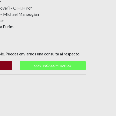
r
ver] – O.H. Hiro*
 – Michael Manoogian
her
ra Purim
le. Puedes enviarnos una consulta al respecto.
CONTINÚA COMPRANDO