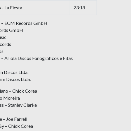
- La Fiesta
23:18
 ℗ – ECM Records GmbH
cords GmbH
usic
cords
os
– Ariola Discos Fonográficos e Fitas
m Discos Ltda.
am Discos Ltda.
iano – Chick Corea
to Moreira
ss – Stanley Clarke
 – Joe Farrell
By – Chick Corea