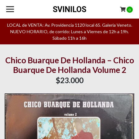
SVINILOS
0
LOCAL de VENTA: Av. Providencia 1120 local 65. Galeria Veneto.
NUEVO HORARIO, de corrido: Lunes a Viernes de 12h a 19h.
Sábado 11h a 16h
Chico Buarque De Hollanda – Chico
Buarque De Hollanda Volume 2
$23.000