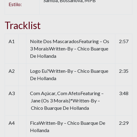
Samba, Bossanova, MPB
Estilo:
Tracklist
A1
Noite Dos MascaradosFeaturing – Os
2:57
3 MoraisWritten-By – Chico Buarque
De Hollanda
A2
Logo Eu?Written-By – Chico Buarque
2:35
De Hollanda
A3
Com Açúcar, Com AfetoFeaturing –
3:48
Jane (Os 3 Morais)*Written-By –
Chico Buarque De Hollanda
A4
FicaWritten-By – Chico Buarque De
2:29
Hollanda