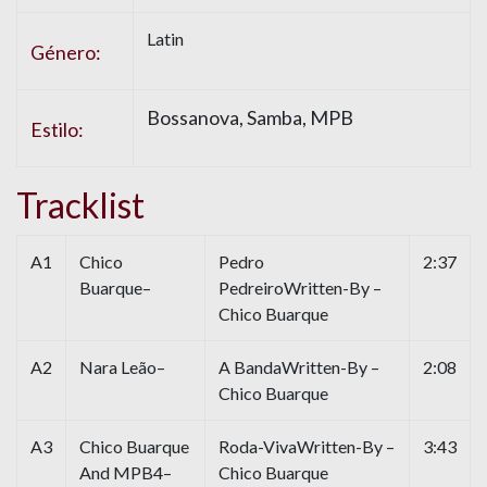
Latin
Género:
Bossanova, Samba, MPB
Estilo:
Tracklist
A1
Chico
Pedro
2:37
Buarque–
PedreiroWritten-By –
Chico Buarque
A2
Nara Leão–
A BandaWritten-By –
2:08
Chico Buarque
A3
Chico Buarque
Roda-VivaWritten-By –
3:43
And MPB4–
Chico Buarque