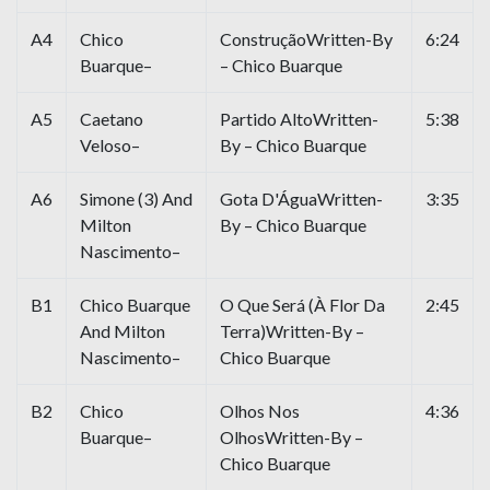
A4
Chico
ConstruçãoWritten-By
6:24
Buarque–
– Chico Buarque
A5
Caetano
Partido AltoWritten-
5:38
Veloso–
By – Chico Buarque
A6
Simone (3) And
Gota D'ÁguaWritten-
3:35
Milton
By – Chico Buarque
Nascimento–
B1
Chico Buarque
O Que Será (À Flor Da
2:45
And Milton
Terra)Written-By –
Nascimento–
Chico Buarque
B2
Chico
Olhos Nos
4:36
Buarque–
OlhosWritten-By –
Chico Buarque