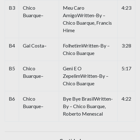
B3
Chico
Meu Caro
4:23
Buarque–
AmigoWritten-By –
Chico Buarque, Francis
Hime
B4
Gal Costa–
FolhetimWritten-By –
3:28
Chico Buarque
B5
Chico
Geni E O
5:17
Buarque–
ZepelimWritten-By –
Chico Buarque
B6
Chico
Bye Bye BrasilWritten-
4:22
Buarque–
By – Chico Buarque,
Roberto Menescal