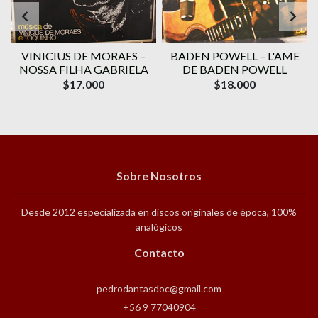
VINICIUS DE MORAES ‎–
BADEN POWELL ‎– L'AME
1
NOSSA FILHA GABRIELA
DE BADEN POWELL
$17.000
$18.000
Sobre Nosotros
Desde 2012 especializada en discos originales de época, 100%
analógicos
Contacto
pedrodantasdoc@gmail.com
+56 9 77040904