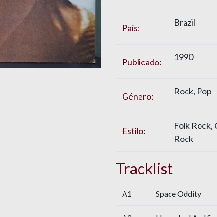
Brazil
País:
1990
Publicado:
Rock
,
Pop
Género:
Folk Rock
,
Estilo:
Rock
Tracklist
A1
Space Oddity