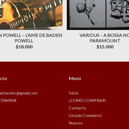
 POWELL ‎– L'AME DE BADEN
VARIOUS ‎– A BOSSA N
POWELL
PARAMOUNT
$18.000
$15.000
cto
Menú
antasdoc@gmail.com
Inicio
77040904
¡COMO COMPRAR!
Contacto
Listado Completo!
Nuevos