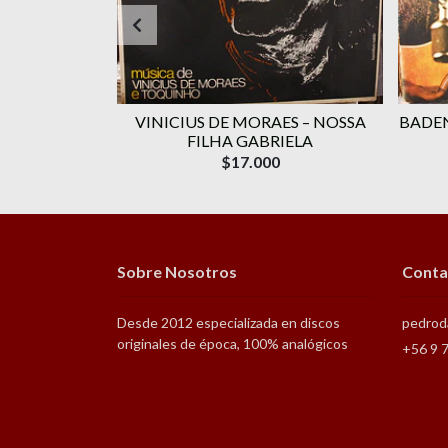
RAES ‎–
VINICIUS DE MORAES ‎– NOSSA
BADEN
OLUME 1
FILHA GABRIELA
$17.000
Sobre Nosotros
Conta
Desde 2012 especializada en discos
pedrod
originales de época, 100% analógicos
+56 9 