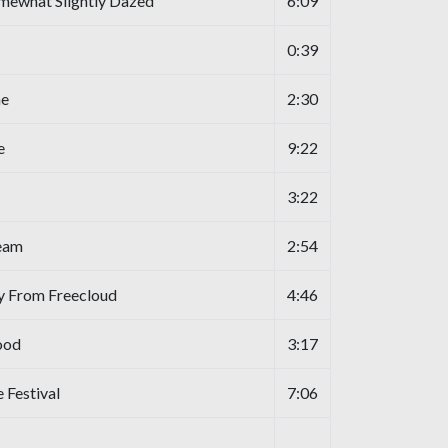
ewhat Slightly Dazed
6:09
0:39
ne
2:30
e
9:22
3:22
eam
2:54
y From Freecloud
4:46
ood
3:17
 Festival
7:06