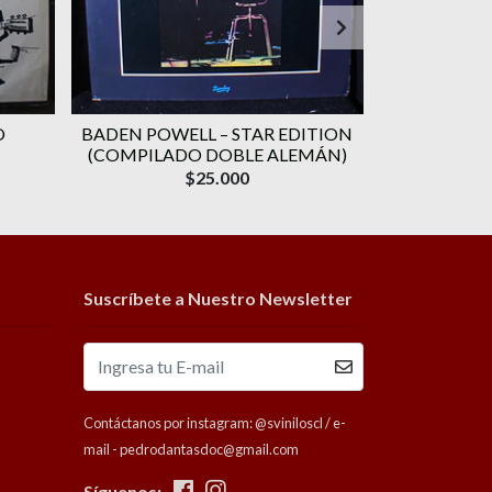
O
BADEN POWELL ‎– STAR EDITION
GERALDO VA
(COMPILADO DOBLE ALEMÁN)
CANÇÃO) 
$25.000
Suscríbete a Nuestro Newsletter
Contáctanos por instagram: @sviniloscl / e-
mail - pedrodantasdoc@gmail.com
Síguenos: