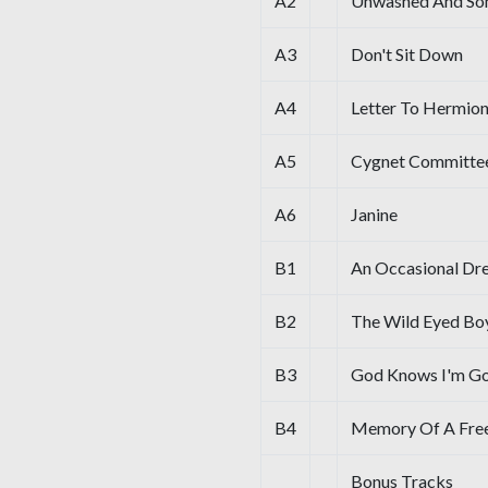
A2
Unwashed And Som
A3
Don't Sit Down
A4
Letter To Hermio
A5
Cygnet Committe
A6
Janine
B1
An Occasional Dr
B2
The Wild Eyed Bo
B3
God Knows I'm G
B4
Memory Of A Free
Bonus Tracks