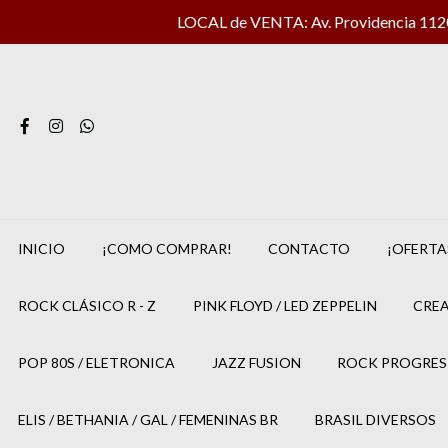
LOCAL de VENTA: Av. Providencia 1120 
INICIO
¡COMO COMPRAR!
CONTACTO
¡OFERTA
ROCK CLÁSICO R - Z
PINK FLOYD / LED ZEPPELIN
CREA
POP 80S / ELETRONICA
JAZZ FUSION
ROCK PROGRES
ELIS / BETHANIA / GAL / FEMENINAS BR
BRASIL DIVERSOS