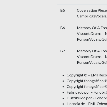
B5
Coversation Piece
CambridgeVocals,
B6
Memory Of A Free 
ViscontiDrums –
RonsonVocals, Gui
B7
Memory Of A Free 
ViscontiDrums –
RonsonVocals, Gui
Copyright © – EMI Recor
Copyright fonográfico ℗
Copyright fonográfico ℗
Fabricado por – Fonobrás
Distribuido por – Fonobr
Licencia de – EMI-Odeon 