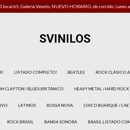
local 65. Galeria Veneto. NUEVO HORARIO, de corrido: Lunes a 
SVINILOS
S!
LISTADO COMPLETO!
BEATLES
ROCK CLÁSICO A
M CLAPTON / BLUES BRITÁNICO
HEAVY METAL / HARD ROCK 
IVO
LATINOS
BOSSA NOVA
CHICO BUARQUE / CA
ROCK BRASIL
BANDA SONORA
BRASIL LISTADO CO