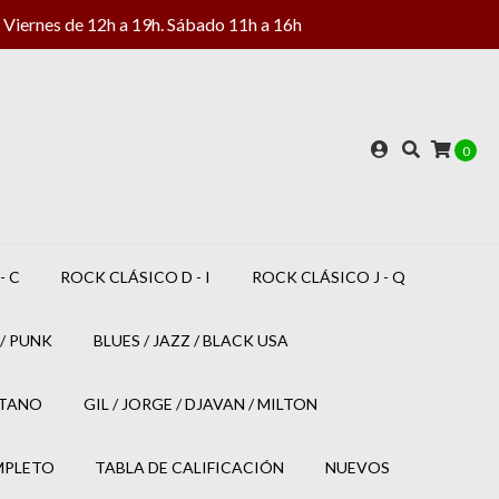
Viernes de 12h a 19h. Sábado 11h a 16h
0
- C
ROCK CLÁSICO D - I
ROCK CLÁSICO J - Q
/ PUNK
BLUES / JAZZ / BLACK USA
ETANO
GIL / JORGE / DJAVAN / MILTON
MPLETO
TABLA DE CALIFICACIÓN
NUEVOS