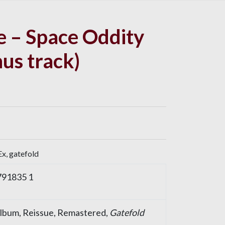
e – Space Oddity
nus track)
x, gatefold
791835 1
 Album, Reissue, Remastered,
Gatefold