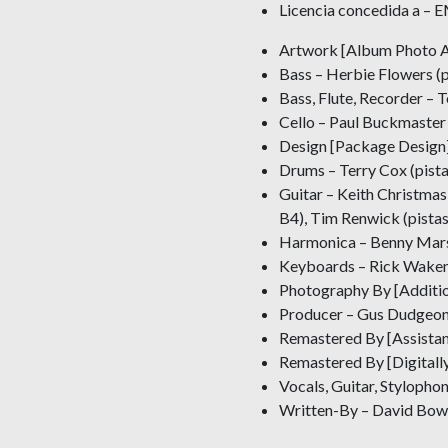
Licencia concedida a – E
Artwork [Album Photo Ar
Bass – Herbie Flowers (p
Bass, Flute, Recorder – T
Cello – Paul Buckmaster 
Design [Package Design] 
Drums – Terry Cox (pista
Guitar – Keith Christmas
B4), Tim Renwick (pistas
Harmonica – Benny Marsh
Keyboards – Rick Wakema
Photography By [Additio
Producer – Gus Dudgeon (
Remastered By [Assistan
Remastered By [Digitall
Vocals, Guitar, Stylopho
Written-By – David Bow