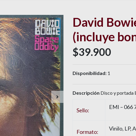
David Bowi
(incluye bo
$39.900
Disponibilidad:
1
Descripción
Disco y portada E
EMI
– 066 
Sello:
Vinilo
, LP,
Formato: