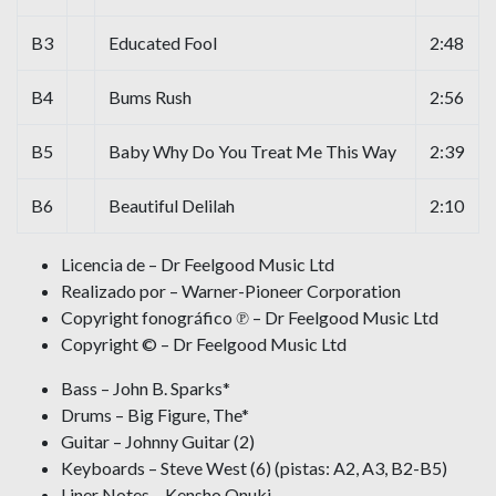
B3
Educated Fool
2:48
B4
Bums Rush
2:56
B5
Baby Why Do You Treat Me This Way
2:39
B6
Beautiful Delilah
2:10
Licencia de – Dr Feelgood Music Ltd
Realizado por – Warner-Pioneer Corporation
Copyright fonográfico ℗ – Dr Feelgood Music Ltd
Copyright © – Dr Feelgood Music Ltd
Bass – John B. Sparks*
Drums – Big Figure, The*
Guitar – Johnny Guitar (2)
Keyboards – Steve West (6) (pistas: A2, A3, B2-B5)
Liner Notes – Kensho Onuki