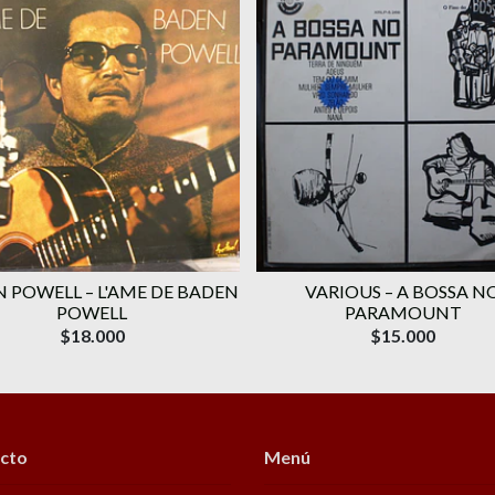
 POWELL ‎– L'AME DE BADEN
VARIOUS ‎– A BOSSA N
POWELL
PARAMOUNT
$18.000
$15.000
cto
Menú