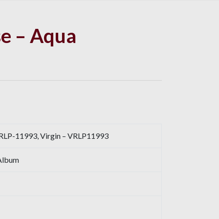
se – Aqua
VRLP-11993, Virgin – VRLP11993
 Album