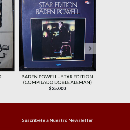
O
BADEN POWELL ‎– STAR EDITION
GERALDO VA
(COMPILADO DOBLE ALEMÁN)
CANÇÃO) 
$25.000
Suscríbete a Nuestro Newsletter