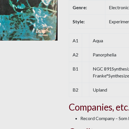
Genre:
Electronic
Style:
Experimen
A1
Aqua
A2
Panorphelia
B1
NGC 891Synthesiz
Franke*Synthesize
B2
Upland
Companies, etc
Record Company – Som In