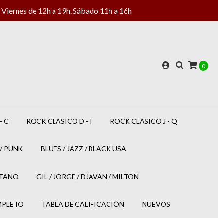
Viernes de 12h a 19h. Sábado 11h a 16h
0
- C
ROCK CLÁSICO D - I
ROCK CLÁSICO J - Q
/ PUNK
BLUES / JAZZ / BLACK USA
ETANO
GIL / JORGE / DJAVAN / MILTON
MPLETO
TABLA DE CALIFICACIÓN
NUEVOS