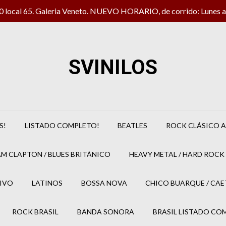
local 65. Galeria Veneto. NUEVO HORARIO, de corrido: Lunes a 
SVINILOS
S!
LISTADO COMPLETO!
BEATLES
ROCK CLÁSICO A
M CLAPTON / BLUES BRITÁNICO
HEAVY METAL / HARD ROCK 
IVO
LATINOS
BOSSA NOVA
CHICO BUARQUE / CA
ROCK BRASIL
BANDA SONORA
BRASIL LISTADO CO