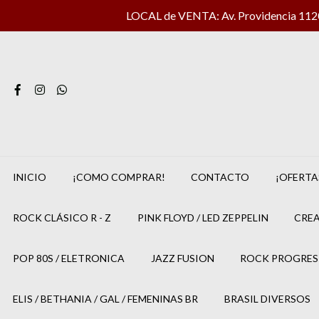
LOCAL de VENTA: Av. Providencia 1120 
INICIO
¡COMO COMPRAR!
CONTACTO
¡OFERTA
ROCK CLÁSICO R - Z
PINK FLOYD / LED ZEPPELIN
CREA
POP 80S / ELETRONICA
JAZZ FUSION
ROCK PROGRES
ELIS / BETHANIA / GAL / FEMENINAS BR
BRASIL DIVERSOS