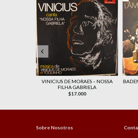
RAES ‎–
VINICIUS DE MORAES ‎– NOSSA
BADEN
OLUME 1
FILHA GABRIELA
$17.000
Sobre Nosotros
Conta