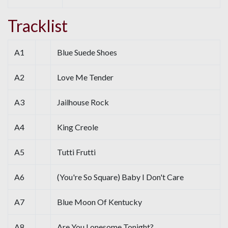
Tracklist
A1
Blue Suede Shoes
A2
Love Me Tender
A3
Jailhouse Rock
A4
King Creole
A5
Tutti Frutti
A6
(You're So Square) Baby I Don't Care
A7
Blue Moon Of Kentucky
A8
Are You Lonesome Tonight?