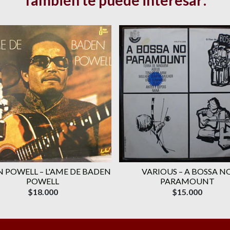
También te puede interesar:
 POWELL ‎– L'AME DE BADEN
VARIOUS ‎– A BOSSA N
POWELL
PARAMOUNT
$18.000
$15.000