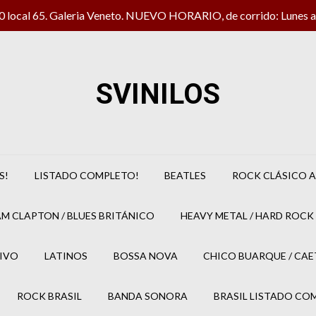
local 65. Galeria Veneto. NUEVO HORARIO, de corrido: Lunes a 
SVINILOS
S!
LISTADO COMPLETO!
BEATLES
ROCK CLÁSICO A
M CLAPTON / BLUES BRITÁNICO
HEAVY METAL / HARD ROCK 
IVO
LATINOS
BOSSA NOVA
CHICO BUARQUE / CA
ROCK BRASIL
BANDA SONORA
BRASIL LISTADO CO