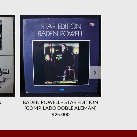
O
BADEN POWELL ‎– STAR EDITION
GERALDO VA
(COMPILADO DOBLE ALEMÁN)
CANÇÃO) 
$25.000