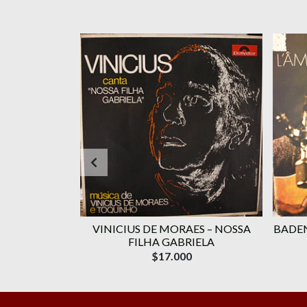
RAES ‎–
VINICIUS DE MORAES ‎– NOSSA
BADEN
OLUME 1
FILHA GABRIELA
$17.000