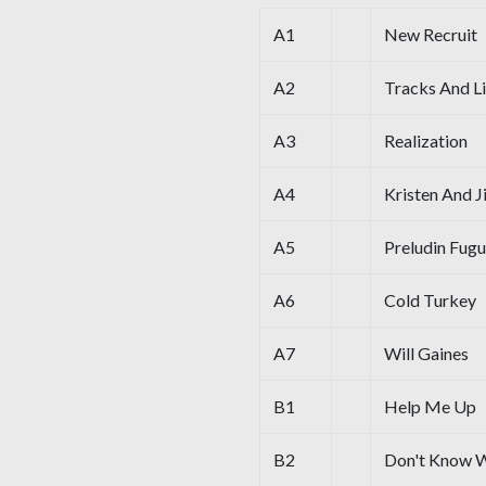
A1
New Recruit
A2
Tracks And L
A3
Realization
A4
Kristen And J
A5
Preludin Fug
A6
Cold Turkey
A7
Will Gaines
B1
Help Me Up
B2
Don't Know 