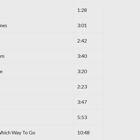
1:28
ines
3:01
2:42
im
3:40
ue
3:20
2:23
3:47
5:53
Which Way To Go
10:48