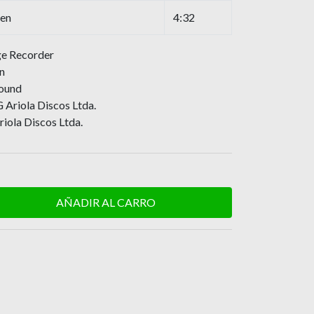
ven
4:32
ge Recorder
n
Sound
Ariola Discos Ltda.
iola Discos Ltda.