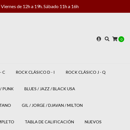
Viernes de 12h a 19h. Sábado 11h a 16h
0
- C
ROCK CLÁSICO D - I
ROCK CLÁSICO J - Q
/ PUNK
BLUES / JAZZ / BLACK USA
ETANO
GIL / JORGE / DJAVAN / MILTON
MPLETO
TABLA DE CALIFICACIÓN
NUEVOS