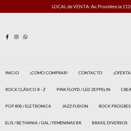
LOCAL de VENTA: Av. Providencia 1120 
INICIO
¡COMO COMPRAR!
CONTACTO
¡OFERTA
ROCK CLÁSICO R - Z
PINK FLOYD / LED ZEPPELIN
CREA
POP 80S / ELETRONICA
JAZZ FUSION
ROCK PROGRES
ELIS / BETHANIA / GAL / FEMENINAS BR
BRASIL DIVERSOS