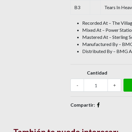
B3
Tears In Hea
Recorded At – The Villa
Mixed At – Power Statio
Mastered At – Sterling 
Manufactured By – BMG 
Distributed By – BMG Ar
Cantidad
-
+
Compartir: