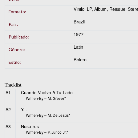
Vinilo
, LP, Album, Reissue, Ster
Formato:
Brazil
País:
1977
Publicado:
Latin
Género:
Bolero
Estilo:
Tracklist
A1
Cuando Vuelva A Tu Lado
Written-By –
M. Grever*
A2
Y...
Written-By –
M. De Jesús*
A3
Nosotros
Written-By –
P. Junco Jr.*