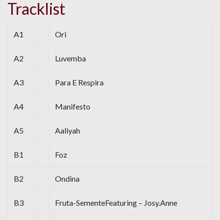
Tracklist
A1
Ori
A2
Luvemba
A3
Para E Respira
A4
Manifesto
A5
Aaliyah
B1
Foz
B2
Ondina
B3
Fruta-SementeFeaturing – Josy.Anne