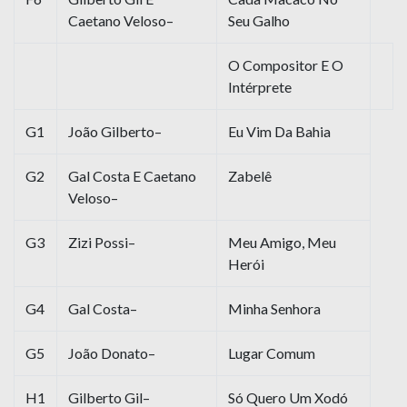
Caetano Veloso–
Seu Galho
O Compositor E O
Intérprete
G1
João Gilberto–
Eu Vim Da Bahia
G2
Gal Costa E Caetano
Zabelê
Veloso–
G3
Zizi Possi–
Meu Amigo, Meu
Herói
G4
Gal Costa–
Minha Senhora
G5
João Donato–
Lugar Comum
H1
Gilberto Gil–
Só Quero Um Xodó