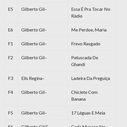
E5
Gilberto Gil–
Essa É Pra Tocar No
Rádio
E6
Gilberto Gil–
Me Perdoe, Maria
F1
Gilberto Gil–
Frevo Rasgado
F2
Gilberto Gil–
Patuscada De
Ghandi
F3
Elis Regina–
Ladeira Da Preguiça
F4
Gilberto Gil–
Chiclete Com
Banana
F5
Gilberto Gil–
17 Léguas E Meia
F6
Gilberto Gil E
Cada Macaco No