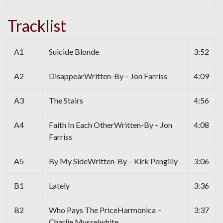
Tracklist
A1
Suicide Blonde
3:52
A2
DisappearWritten-By – Jon Farriss
4:09
A3
The Stairs
4:56
A4
Faith In Each OtherWritten-By – Jon
4:08
Farriss
A5
By My SideWritten-By – Kirk Pengilly
3:06
B1
Lately
3:36
B2
Who Pays The PriceHarmonica –
3:37
Charlie Musselwhite