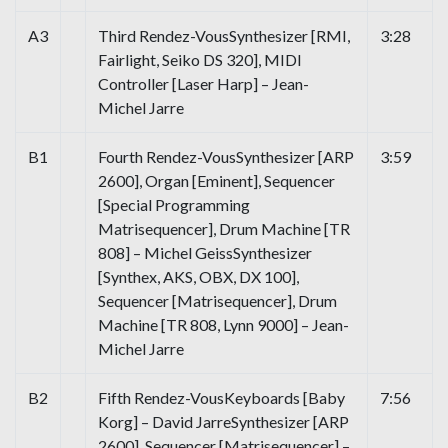
A3
Third Rendez-VousSynthesizer [RMI,
3:28
Fairlight, Seiko DS 320], MIDI
Controller [Laser Harp] – Jean-
Michel Jarre
B1
Fourth Rendez-VousSynthesizer [ARP
3:59
2600], Organ [Eminent], Sequencer
[Special Programming
Matrisequencer], Drum Machine [TR
808] – Michel GeissSynthesizer
[Synthex, AKS, OBX, DX 100],
Sequencer [Matrisequencer], Drum
Machine [TR 808, Lynn 9000] – Jean-
Michel Jarre
B2
Fifth Rendez-VousKeyboards [Baby
7:56
Korg] – David JarreSynthesizer [ARP
2600], Sequencer [Matrisequencer] –