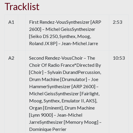
Tracklist
A1
First Rendez-VousSynthesizer [ARP
2:53
2600] – Michel GeissSynthesizer
[Seiko DS 250, Synthex, Moog,
Roland JX 8P] – Jean-Michel Jarre
A2
Second Rendez-VousChoir – The
10:53
Choir Of Radio France*Directed By
[Choir] – Sylvain DurandPercussion,
Drum Machine [Drumulator] – Joe
HammerSynthesizer [ARP 2600] –
Michel GeissSynthesizer [Fairlight,
Moog, Synthex, Emulator II, AKS],
Organ [Eminent], Drum Machine
[Lynn 9000] – Jean-Michel
JarreSynthesizer [Memory Moog] –
Dominique Perrier