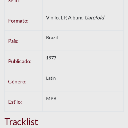
Sello:
Vinilo, LP, Album,
Gatefold
Formato:
Brazil
País:
1977
Publicado:
Latin
Género:
MPB
Estilo:
Tracklist