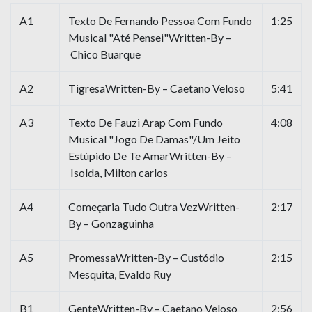
A1
Texto De Fernando Pessoa Com Fundo
1:25
Musical "Até Pensei"Written-By –
Chico Buarque
A2
TigresaWritten-By – Caetano Veloso
5:41
A3
Texto De Fauzi Arap Com Fundo
4:08
Musical "Jogo De Damas"/Um Jeito
Estúpido De Te AmarWritten-By –
Isolda, Milton carlos
A4
Começaria Tudo Outra VezWritten-
2:17
By – Gonzaguinha
A5
PromessaWritten-By – Custódio
2:15
Mesquita, Evaldo Ruy
B1
GenteWritten-By – Caetano Veloso
2:56