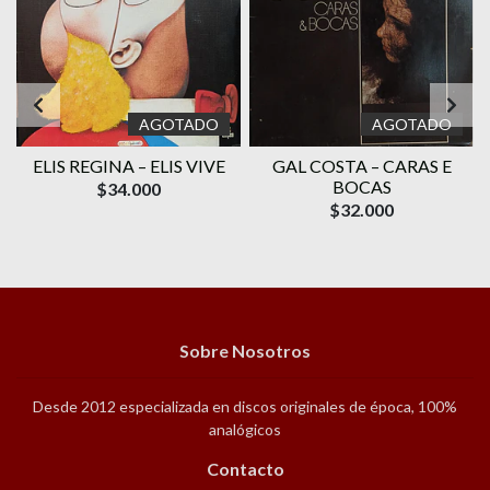
AGOTADO
AGOTADO
ELIS REGINA – ELIS VIVE
GAL COSTA ‎– CARAS E
O
BOCAS
$34.000
$32.000
Sobre Nosotros
Desde 2012 especializada en discos originales de época, 100%
analógicos
Contacto