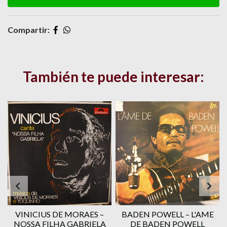
Compartir:
También te puede interesar:
VINICIUS DE MORAES ‎–
BADEN POWELL ‎– L'AME
1
NOSSA FILHA GABRIELA
DE BADEN POWELL