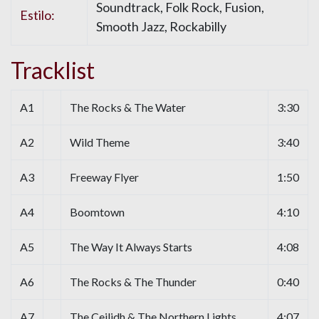
Soundtrack, Folk Rock, Fusion,
Estilo:
Smooth Jazz, Rockabilly
Tracklist
A1
The Rocks & The Water
3:30
A2
Wild Theme
3:40
A3
Freeway Flyer
1:50
A4
Boomtown
4:10
A5
The Way It Always Starts
4:08
A6
The Rocks & The Thunder
0:40
A7
The Ceilidh & The Northern Lights
4:07