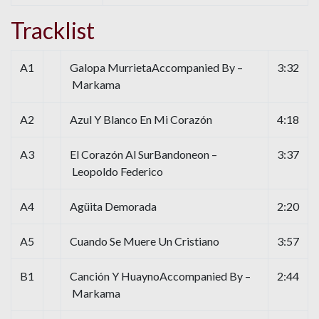
Tracklist
A1
Galopa MurrietaAccompanied By –
3:32
Markama
A2
Azul Y Blanco En Mi Corazón
4:18
A3
El Corazón Al SurBandoneon –
3:37
Leopoldo Federico
A4
Agüita Demorada
2:20
A5
Cuando Se Muere Un Cristiano
3:57
B1
Canción Y HuaynoAccompanied By –
2:44
Markama