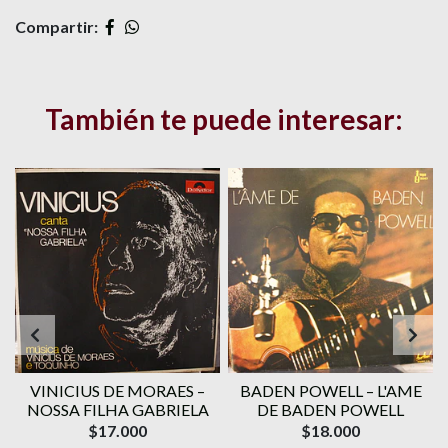
Compartir:
También te puede interesar:
VINICIUS DE MORAES ‎–
BADEN POWELL ‎– L'AME
1
NOSSA FILHA GABRIELA
DE BADEN POWELL
$17.000
$18.000