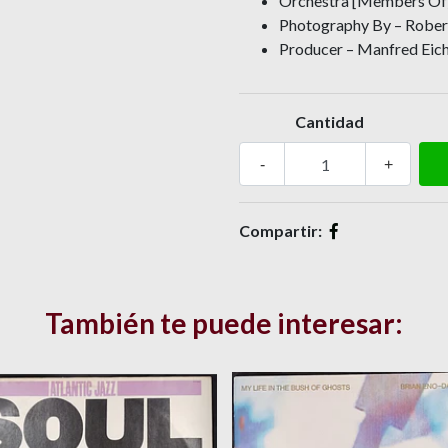
Orchestra [Members Of]
Photography By – Rober
Producer – Manfred Eic
Cantidad
-
+
Compartir:
También te puede interesar: