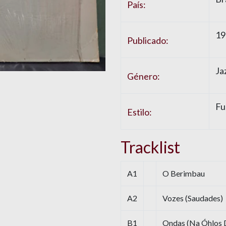
País:
19
Publicado:
Ja
Género:
Fu
Estilo:
Tracklist
A1
O Berimbau
A2
Vozes (Saudades)
B1
Ondas (Na Óhlos D