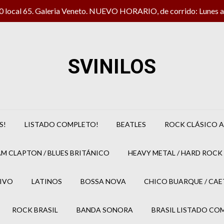
local 65. Galeria Veneto. NUEVO HORARIO, de corrido: Lunes a 
SVINILOS
S!
LISTADO COMPLETO!
BEATLES
ROCK CLÁSICO A
M CLAPTON / BLUES BRITÁNICO
HEAVY METAL / HARD ROCK 
IVO
LATINOS
BOSSA NOVA
CHICO BUARQUE / CA
ROCK BRASIL
BANDA SONORA
BRASIL LISTADO CO