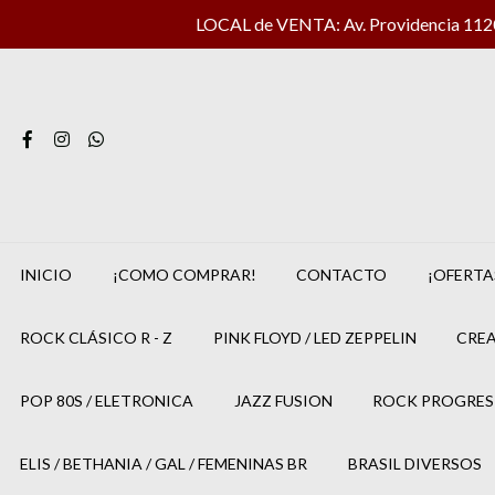
LOCAL de VENTA: Av. Providencia 1120 
INICIO
¡COMO COMPRAR!
CONTACTO
¡OFERTA
ROCK CLÁSICO R - Z
PINK FLOYD / LED ZEPPELIN
CREA
POP 80S / ELETRONICA
JAZZ FUSION
ROCK PROGRES
ELIS / BETHANIA / GAL / FEMENINAS BR
BRASIL DIVERSOS