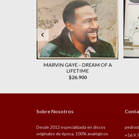
GALIZE IT
MARVIN GAYE – DREAM OF A
LIFETIME
$26.900
Sobre Nosotros
Conta
Desde 2012 especializada en discos
pedrod
originales de época, 100% analógicos
+56 9 