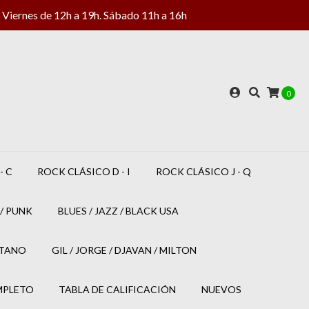
Viernes de 12h a 19h. Sábado 11h a 16h
0
- C
ROCK CLÁSICO D - I
ROCK CLÁSICO J - Q
/ PUNK
BLUES / JAZZ / BLACK USA
ETANO
GIL / JORGE / DJAVAN / MILTON
MPLETO
TABLA DE CALIFICACIÓN
NUEVOS