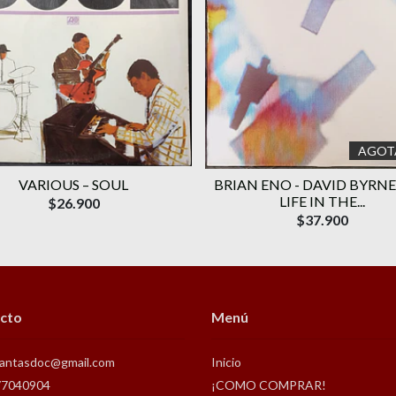
AGOT
VARIOUS – SOUL
BRIAN ENO - DAVID BYRNE
LIFE IN THE...
$26.900
$37.900
cto
Menú
antasdoc@gmail.com
Inicio
77040904
¡COMO COMPRAR!