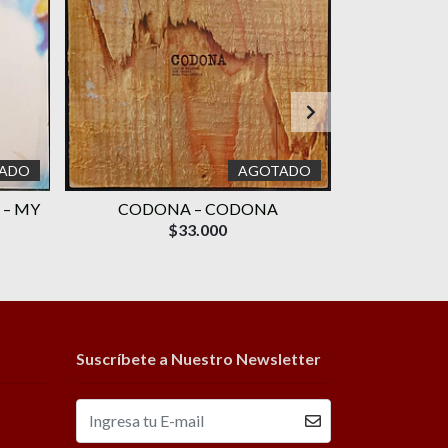
ADO
AGOTADO
 – MY
CODONA – CODONA
MEMPHIS S
$33.000
Suscríbete a Nuestro Newsletter