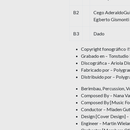
B2
Cego AderaldoGuit
Egberto Gismonti
B3
Dado
Copyright fonográfico 
Grabado en – Tonstudio
Discográfica – Ariola Di
Fabricado por – Polygra
Distribuido por – Polygr
Berimbau, Percussion, V
Composed By – Nana Vasc
Composed By [Music For 
Conductor – Mladen Gut
Design [Cover Design] 
Engineer – Martin Wiela