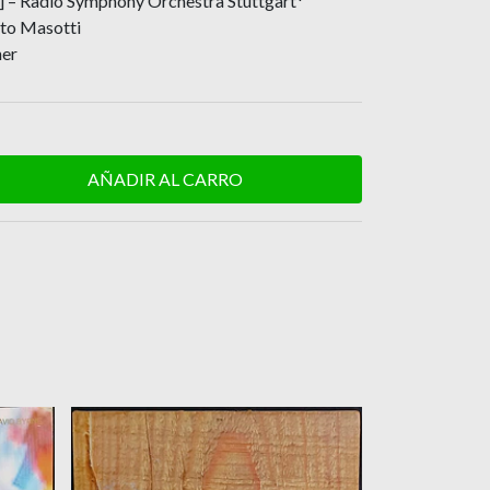
 – Radio Symphony Orchestra Stuttgart*
to Masotti
her