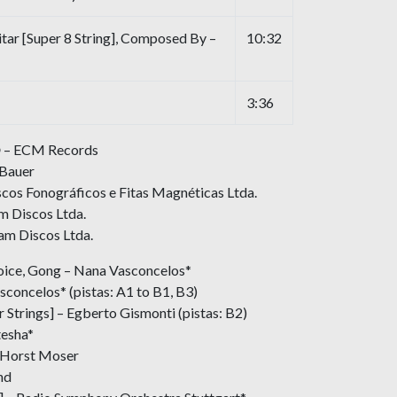
ar [Super 8 String], Composed By –
10:32
3:36
℗ – ECM Records
 Bauer
scos Fonográficos e Fitas Magnéticas Ltda.
m Discos Ltda.
am Discos Ltda.
oice, Gong – Nana Vasconcelos*
oncelos* (pistas: A1 to B1, B3)
Strings] – Egberto Gismonti (pistas: B2)
esha*
– Horst Moser
nd