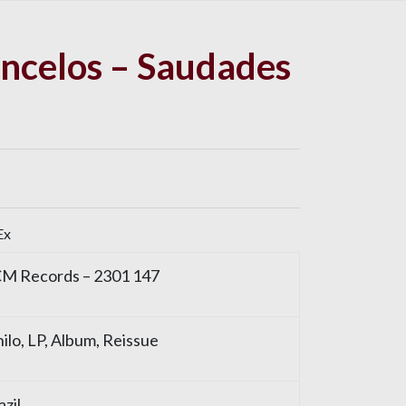
ncelos – Saudades
Ex
M Records
– 2301 147
nilo
, LP, Album, Reissue
azil