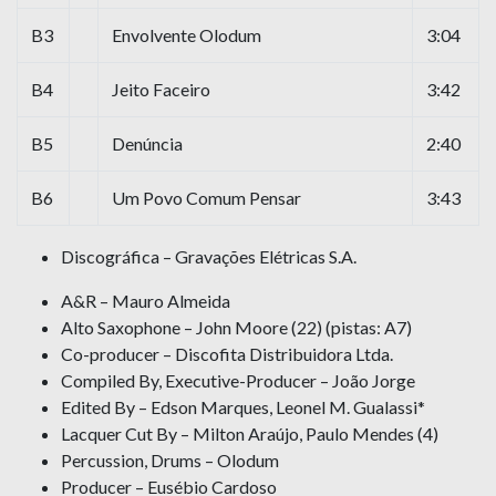
B3
Envolvente Olodum
3:04
B4
Jeito Faceiro
3:42
B5
Denúncia
2:40
B6
Um Povo Comum Pensar
3:43
Discográfica – Gravações Elétricas S.A.
A&R – Mauro Almeida
Alto Saxophone – John Moore (22) (pistas: A7)
Co-producer – Discofita Distribuidora Ltda.
Compiled By, Executive-Producer – João Jorge
Edited By – Edson Marques, Leonel M. Gualassi*
Lacquer Cut By – Milton Araújo, Paulo Mendes (4)
Percussion, Drums – Olodum
Producer – Eusébio Cardoso