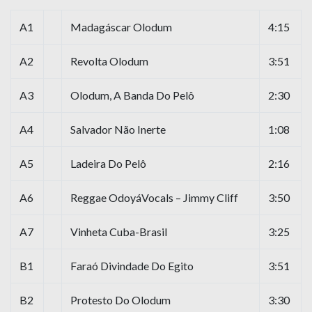
A1
Madagáscar Olodum
4:15
A2
Revolta Olodum
3:51
A3
Olodum, A Banda Do Pelô
2:30
A4
Salvador Não Inerte
1:08
A5
Ladeira Do Pelô
2:16
A6
Reggae OdoyáVocals – Jimmy Cliff
3:50
A7
Vinheta Cuba-Brasil
3:25
B1
Faraó Divindade Do Egito
3:51
B2
Protesto Do Olodum
3:30