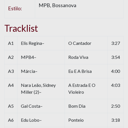
MPB, Bossanova
Estilo:
Tracklist
A1
Elis Regina–
O Cantador
3:27
A2
MPB4–
Roda Viva
3:54
A3
Márcia–
Eu E A Brisa
4:00
A4
Nara Leão, Sidney
A Estrada E O
4:03
Miller (2)–
Violeiro
A5
Gal Costa–
Bom Dia
2:50
A6
Edu Lobo–
Ponteio
3:18