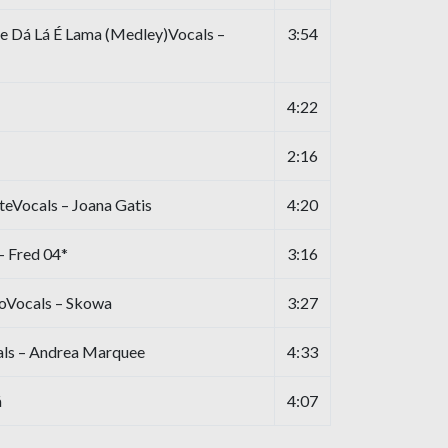
e Dá Lá É Lama (Medley)Vocals –
3:54
4:22
2:16
teVocals – Joana Gatis
4:20
– Fred 04*
3:16
oVocals – Skowa
3:27
ls – Andrea Marquee
4:33
á
4:07