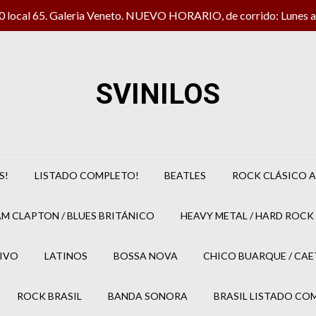
local 65. Galeria Veneto. NUEVO HORARIO, de corrido: Lunes a 
SVINILOS
S!
LISTADO COMPLETO!
BEATLES
ROCK CLÁSICO A
M CLAPTON / BLUES BRITÁNICO
HEAVY METAL / HARD ROCK 
IVO
LATINOS
BOSSA NOVA
CHICO BUARQUE / CA
ROCK BRASIL
BANDA SONORA
BRASIL LISTADO CO