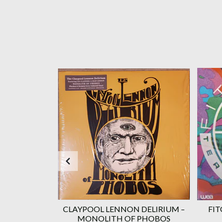
AGOTADO
EL –
CLAYPOOL LENNON DELIRIUM –
FI
NGEN
MONOLITH OF PHOBOS