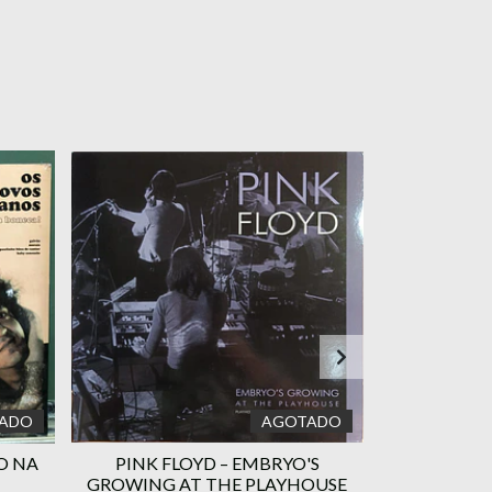
ADO
AGOTADO
O NA
PINK FLOYD – EMBRYO'S
NAÇÃO ZUM
GROWING AT THE PLAYHOUSE