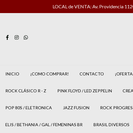
LOCAL de VENTA: Av. Providencia 1120 
INICIO
¡COMO COMPRAR!
CONTACTO
¡OFERTA
ROCK CLÁSICO R - Z
PINK FLOYD / LED ZEPPELIN
CREA
POP 80S / ELETRONICA
JAZZ FUSION
ROCK PROGRES
ELIS / BETHANIA / GAL / FEMENINAS BR
BRASIL DIVERSOS