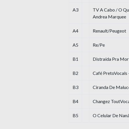
A3
TV A Cabo / O Qu
Andrea Marquee
A4
Renault/Peugeot
A5
Re/Pe
B1
Distraída Pra Mor
B2
Café PretoVocals 
B3
Ciranda De Maluc
B4
Changez ToutVoca
B5
O Celular De Nan