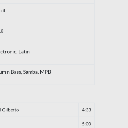
zil
18
ctronic, Latin
um n Bass, Samba, MPB
 Gilberto
4:33
5:00