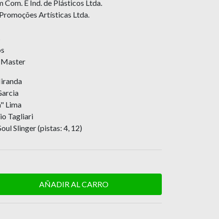
 Com. E Ind. de Plásticos Ltda.
Promoções Artísticas Ltda.
s
os
 Master
iranda
Garcia
" Lima
o Tagliari
ul Slinger (pistas: 4, 12)