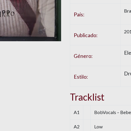
Bra
País:
20
Publicado:
Ele
Género:
Dr
Estilo:
Tracklist
A1
BobVocals – Bebel
A2
Low