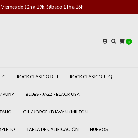
Viernes de 12h a 19h. Sábado 11h a 16h
0
- C
ROCK CLÁSICO D - I
ROCK CLÁSICO J - Q
/ PUNK
BLUES / JAZZ / BLACK USA
ETANO
GIL / JORGE / DJAVAN / MILTON
MPLETO
TABLA DE CALIFICACIÓN
NUEVOS