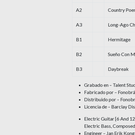
A2
Country Po
A3
Long-Ago Chil
B1
Hermitage
B2
Sueño Con M
B3
Daybreak
Grabado en – Talent Stu
Fabricado por – Fonobrás
Distribuido por – Fonobr
Licencia de – Barclay Di
Electric Guitar [6 And 12
Electric Bass, Compose
Engineer – Jan Erik Kon