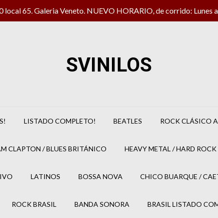
local 65. Galeria Veneto. NUEVO HORARIO, de corrido: Lunes a 
SVINILOS
S!
LISTADO COMPLETO!
BEATLES
ROCK CLÁSICO A
M CLAPTON / BLUES BRITÁNICO
HEAVY METAL / HARD ROCK 
IVO
LATINOS
BOSSA NOVA
CHICO BUARQUE / CA
ROCK BRASIL
BANDA SONORA
BRASIL LISTADO CO