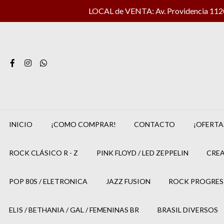
LOCAL de VENTA: Av. Providencia 1120 
INICIO
¡COMO COMPRAR!
CONTACTO
¡OFERTA
ROCK CLÁSICO R - Z
PINK FLOYD / LED ZEPPELIN
CREA
POP 80S / ELETRONICA
JAZZ FUSION
ROCK PROGRES
ELIS / BETHANIA / GAL / FEMENINAS BR
BRASIL DIVERSOS