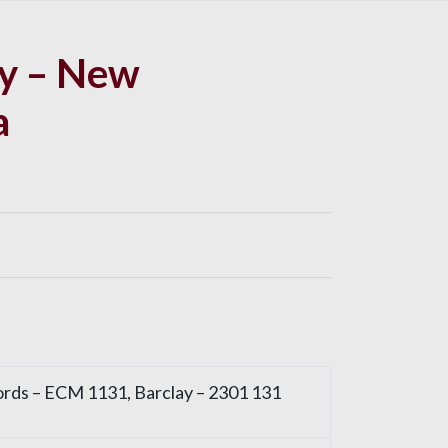
y – New
a
ds – ECM 1131, Barclay – 2301 131