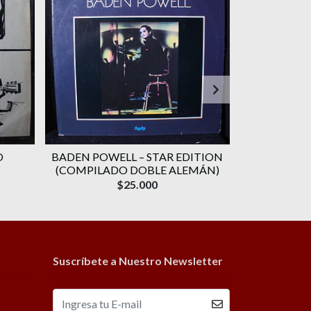
O
BADEN POWELL ‎– STAR EDITION
GERALDO VA
(COMPILADO DOBLE ALEMÁN)
CANÇÃO) 
$25.000
Suscríbete a Nuestro Newsletter