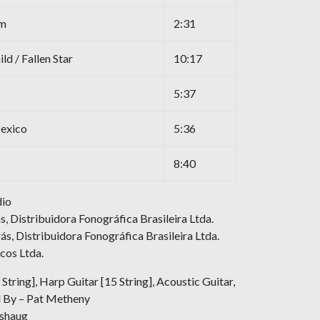
em
2:31
d / Fallen Star
10:17
5:37
exico
5:36
8:40
dio
, Distribuidora Fonográfica Brasileira Ltda.
ás, Distribuidora Fonográfica Brasileira Ltda.
scos Ltda.
 String], Harp Guitar [15 String], Acoustic Guitar,
d By – Pat Metheny
gshaug