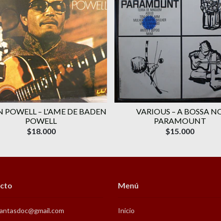
 POWELL ‎– L'AME DE BADEN
VARIOUS ‎– A BOSSA N
POWELL
PARAMOUNT
$18.000
$15.000
cto
Menú
antasdoc@gmail.com
Inicio