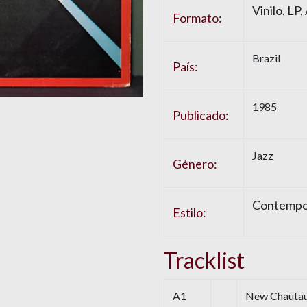
Vinilo, LP
Formato:
Brazil
País:
1985
Publicado:
Jazz
Género:
Contempor
Estilo:
Tracklist
A1
New Chauta