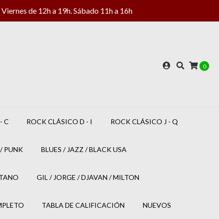
Viernes de 12h a 19h. Sábado 11h a 16h
0
- C
ROCK CLÁSICO D - I
ROCK CLÁSICO J - Q
/ PUNK
BLUES / JAZZ / BLACK USA
ETANO
GIL / JORGE / DJAVAN / MILTON
MPLETO
TABLA DE CALIFICACIÓN
NUEVOS