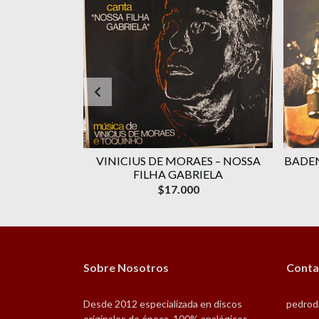
RAES ‎–
VINICIUS DE MORAES ‎– NOSSA
BADEN
OLUME 1
FILHA GABRIELA
$17.000
Sobre Nosotros
Conta
Desde 2012 especializada en discos
pedrod
originales de época, 100% analógicos