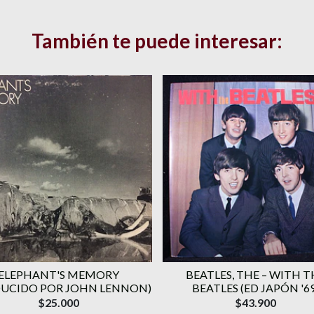
También te puede interesar:
ELEPHANT'S MEMORY
BEATLES, THE – WITH T
UCIDO POR JOHN LENNON)
BEATLES (ED JAPÓN '69
$25.000
$43.900