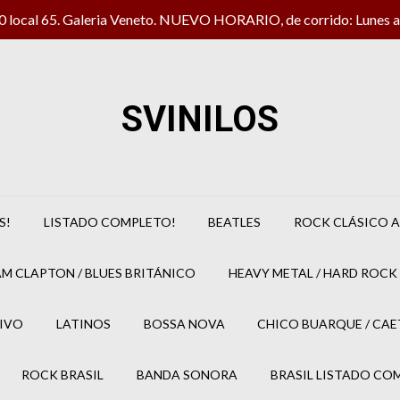
local 65. Galeria Veneto. NUEVO HORARIO, de corrido: Lunes a 
SVINILOS
S!
LISTADO COMPLETO!
BEATLES
ROCK CLÁSICO A
M CLAPTON / BLUES BRITÁNICO
HEAVY METAL / HARD ROCK 
IVO
LATINOS
BOSSA NOVA
CHICO BUARQUE / CA
ROCK BRASIL
BANDA SONORA
BRASIL LISTADO CO