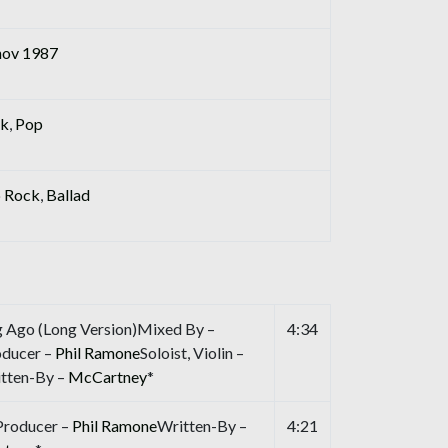
nov 1987
k
,
Pop
 Rock
,
Ballad
 Ago (Long Version)Mixed By –
4:34
oducer –
Phil Ramone
Soloist, Violin –
tten-By –
McCartney
*
Producer –
Phil Ramone
Written-By –
4:21