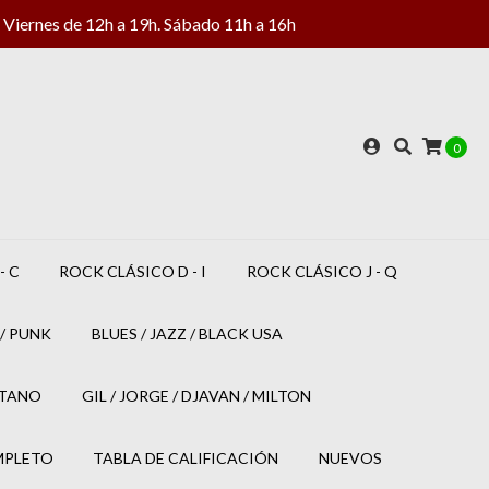
Viernes de 12h a 19h. Sábado 11h a 16h
0
- C
ROCK CLÁSICO D - I
ROCK CLÁSICO J - Q
/ PUNK
BLUES / JAZZ / BLACK USA
ETANO
GIL / JORGE / DJAVAN / MILTON
MPLETO
TABLA DE CALIFICACIÓN
NUEVOS