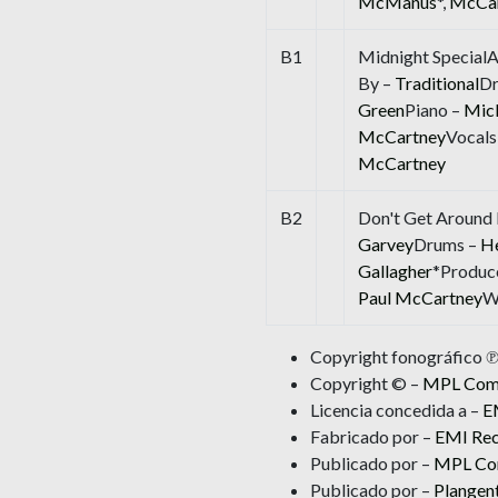
McManus
*,
McCar
B1
Midnight Special
By –
Traditional
D
Green
Piano –
Mick
McCartney
Vocals
McCartney
B2
Don't Get Aroun
Garvey
Drums –
He
Gallagher
*Produc
Paul McCartney
W
Copyright fonográfico 
Copyright © –
MPL Comm
Licencia concedida a –
E
Fabricado por –
EMI Rec
Publicado por –
MPL Com
Publicado por –
Plangent