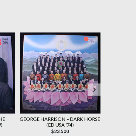
HE
GEORGE HARRISON – DARK HORSE
SARAH VA
)
(ED USA '74)
TH
$23.500