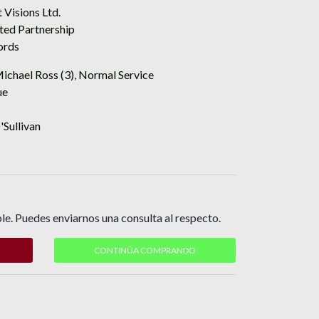
 Visions Ltd.
ted Partnership
ords
ichael Ross (3)
,
Normal Service
ue
Sullivan
le. Puedes enviarnos una consulta al respecto.
CONTINÚA COMPRANDO