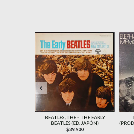
AGOTADO
STERDAY AND
BEATLES, THE – THE EARLY
APÓN)
BEATLES (ED. JAPÓN)
(PROD
$39.900