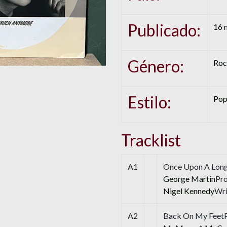
Publicado:
16 
Género:
Roc
Estilo:
Pop
Tracklist
A1
Once Upon A Long
George Martin
Pr
Nigel Kennedy
Wri
A2
Back On My Feet