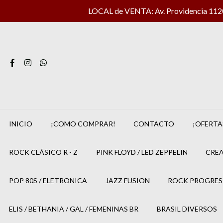
LOCAL de VENTA: Av. Providencia 1120 
INICIO
¡COMO COMPRAR!
CONTACTO
¡OFERTA
ROCK CLÁSICO R - Z
PINK FLOYD / LED ZEPPELIN
CREA
POP 80S / ELETRONICA
JAZZ FUSION
ROCK PROGRES
ELIS / BETHANIA / GAL / FEMENINAS BR
BRASIL DIVERSOS