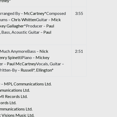
tney
*
Arranged By –
McCartney
*Composed
3:55
rums –
Chris Whitten
Guitar –
Mick
ey Gallagher
*Producer –
Paul
, Bass, Acoustic Guitar –
Paul
d Much AnymoreBass –
Nick
2:51
nry Spinetti
Piano –
Mickey
er –
Paul McCartney
Vocals, Guitar –
ritten-By –
Russell
*,
Ellington
*
℗ –
MPL Communications Ltd.
unications Ltd.
MI Records Ltd.
ords Ltd.
munications Ltd.
 Visions Music Ltd.