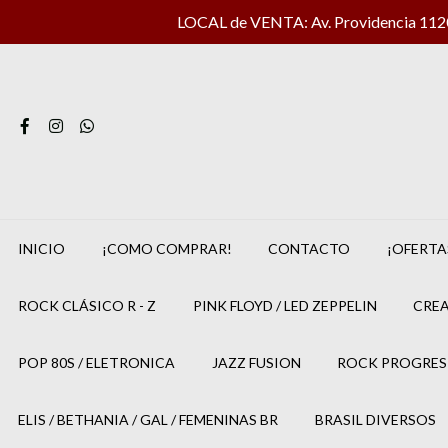
LOCAL de VENTA: Av. Providencia 1120 
INICIO
¡COMO COMPRAR!
CONTACTO
¡OFERTA
ROCK CLÁSICO R - Z
PINK FLOYD / LED ZEPPELIN
CREA
POP 80S / ELETRONICA
JAZZ FUSION
ROCK PROGRES
ELIS / BETHANIA / GAL / FEMENINAS BR
BRASIL DIVERSOS