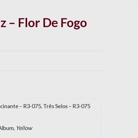
iz – Flor De Fogo
cinante – R3-075, Três Selos – R3-075
 Album,
Yellow