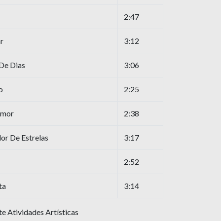
2:47
r
3:12
De Dias
3:06
o
2:25
Amor
2:38
r De Estrelas
3:17
2:52
ta
3:14
e Atividades Artísticas