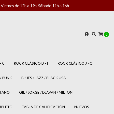
Viernes de 12h a 19h. Sábado 11h a 16h
0
- C
ROCK CLÁSICO D - I
ROCK CLÁSICO J - Q
/ PUNK
BLUES / JAZZ / BLACK USA
ETANO
GIL / JORGE / DJAVAN / MILTON
MPLETO
TABLA DE CALIFICACIÓN
NUEVOS