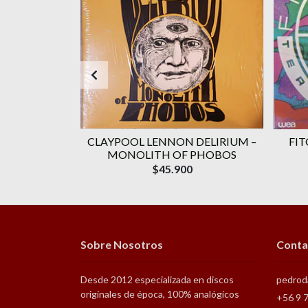
AGOTADO
EL –
CLAYPOOL LENNON DELIRIUM –
FI
NGEN
MONOLITH OF PHOBOS
$45.900
Sobre Nosotros
Conta
Desde 2012 especializada en discos
pedrod
originales de época, 100% analógicos
+56 9 