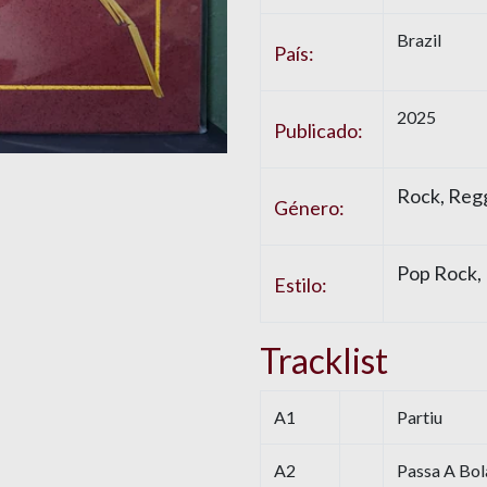
Brazil
País:
2025
Publicado:
Rock, Regg
Género:
Pop Rock,
Estilo:
Tracklist
A1
Partiu
A2
Passa A Bol