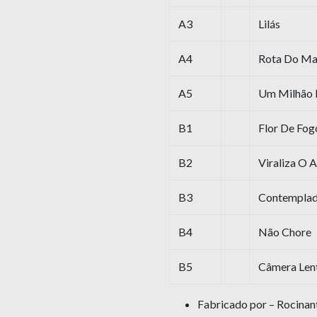
A3
Lilás
A4
Rota Do Ma
A5
Um Milhão 
B1
Flor De Fog
B2
Viraliza O 
B3
Contemplado
B4
Não Chore
B5
Câmera Len
Fabricado por – Rocinant