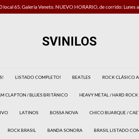
local 65. Galeria Veneto. NUEVO HORARIO, de corrido: Lunes a 
SVINILOS
S!
LISTADO COMPLETO!
BEATLES
ROCK CLÁSICO A
M CLAPTON / BLUES BRITÁNICO
HEAVY METAL / HARD ROCK 
IVO
LATINOS
BOSSA NOVA
CHICO BUARQUE / CA
ROCK BRASIL
BANDA SONORA
BRASIL LISTADO CO