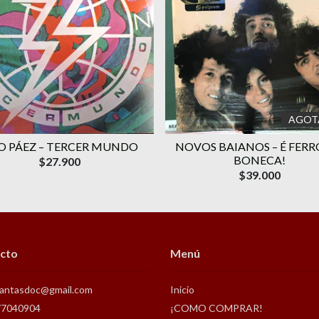
AGOT
TO PÁEZ – TERCER MUNDO
NOVOS BAIANOS – É FERR
BONECA!
$27.900
$39.000
cto
Menú
antasdoc@gmail.com
Inicio
77040904
¡COMO COMPRAR!