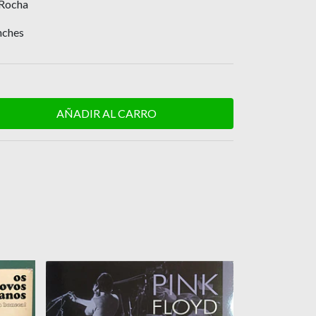
 Rocha
nches