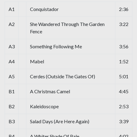
A1
Conquistador
2:36
A2
She Wandered Through The Garden
3:22
Fence
A3
Something Following Me
3:56
A4
Mabel
1:52
A5
Cerdes (Outside The Gates Of)
5:01
B1
A Christmas Camel
4:45
B2
Kaleidoscope
2:53
B3
Salad Days (Are Here Again)
3:39
B4
A Whiter Shade Of Pale
4:02