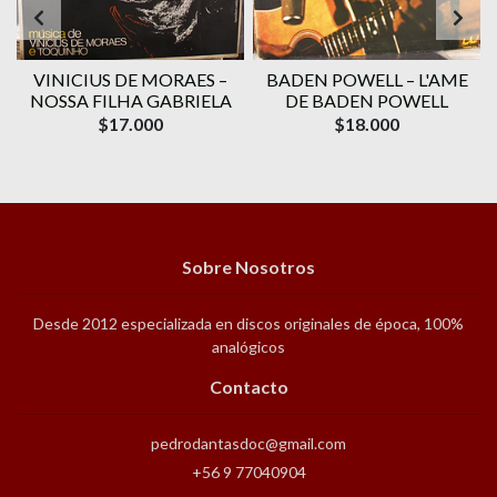
VINICIUS DE MORAES ‎–
BADEN POWELL ‎– L'AME
1
NOSSA FILHA GABRIELA
DE BADEN POWELL
$17.000
$18.000
Sobre Nosotros
Desde 2012 especializada en discos originales de época, 100%
analógicos
Contacto
pedrodantasdoc@gmail.com
+56 9 77040904