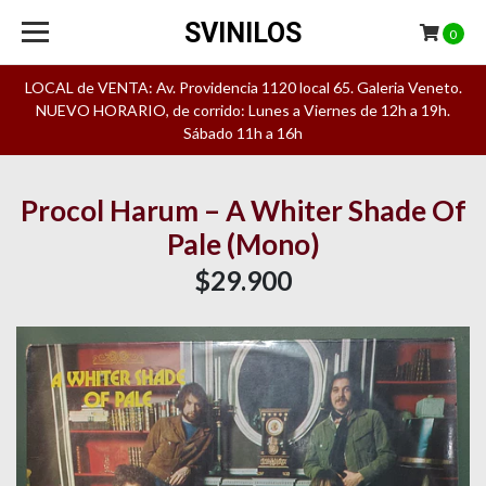
SVINILOS
0
LOCAL de VENTA: Av. Providencia 1120 local 65. Galeria Veneto.
NUEVO HORARIO, de corrido: Lunes a Viernes de 12h a 19h.
Sábado 11h a 16h
Procol Harum – A Whiter Shade Of
Pale (Mono)
$29.900