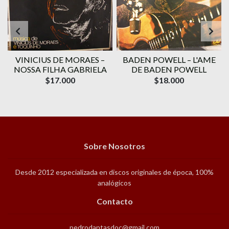
VINICIUS DE MORAES ‎–
BADEN POWELL ‎– L'AME
1
NOSSA FILHA GABRIELA
DE BADEN POWELL
$17.000
$18.000
Sobre Nosotros
Desde 2012 especializada en discos originales de época, 100%
analógicos
Contacto
pedrodantasdoc@gmail.com