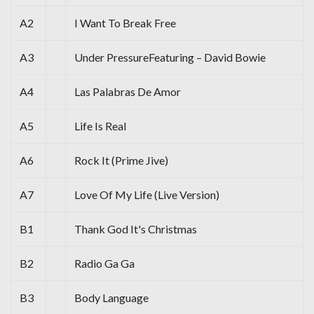
A2
I Want To Break Free
A3
Under PressureFeaturing – David Bowie
A4
Las Palabras De Amor
A5
Life Is Real
A6
Rock It (Prime Jive)
A7
Love Of My Life (Live Version)
B1
Thank God It's Christmas
B2
Radio Ga Ga
B3
Body Language