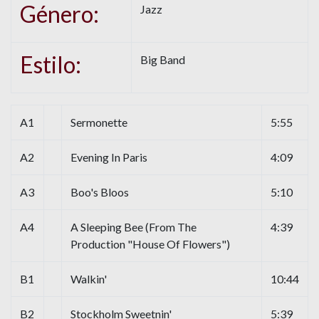
Género:
Jazz
Estilo:
Big Band
A1
Sermonette
5:55
A2
Evening In Paris
4:09
A3
Boo's Bloos
5:10
A4
A Sleeping Bee (From The
4:39
Production "House Of Flowers")
B1
Walkin'
10:44
B2
Stockholm Sweetnin'
5:39