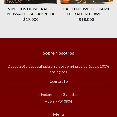
VINICIUS DE MORAES ‎–
BADEN POWELL ‎– L'AME
1
NOSSA FILHA GABRIELA
DE BADEN POWELL
$17.000
$18.000
Sobre Nosotros
Desde 2012 especializada en discos originales de época, 100%
analógicos
Contacto
pedrodantasdoc@gmail.com
+56 9 77040904
Menú