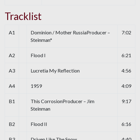
Tracklist
A1
Dominion / Mother RussiaProducer –
7:02
Steinman*
A2
Flood I
6:21
A3
Lucretia My Reflection
4:56
A4
1959
4:09
B1
This CorrosionProducer – Jim
9:17
Steinman
B2
Flood II
6:16
B3
Driven Like The Snow
4:40