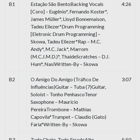
B1
Estação São BentoBacking Vocals
4:26
[Coro] – Eugênio*, Fernando Koster*,
James Müller*, Lloyd Bonnemaison,
Tadeu Eliezer*Drum Programming
[Eletronic Drum Programming] –
Skowa, Tadeu Eliezer*Rap – M.C.
Andy*, M.C. Jack*, Marrom
(M.C.J.M.D.)*, ThaideScratches – D.J.
Hum*, NasiWritten-By – Skowa
B2
O Amigo Do Amigo (Tráfico De
3:07
Influências)Guitar – Tuba (7)Guitar,
Soloist – Tonho PenhascoTenor
Saxophone – Maurício
PereiraTrombone – Mathias
Capovila*Trumpet – Claudio (Gato)
Faria*Written-By – Skowa
B3
Tudo Chato, Tudo ErradoAlto
5:50