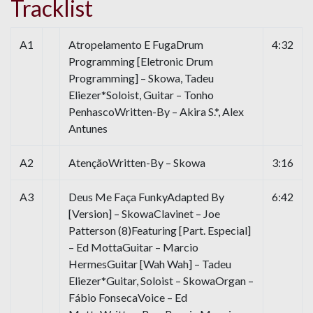
Tracklist
A1
Atropelamento E FugaDrum
4:32
Programming [Eletronic Drum
Programming] – Skowa, Tadeu
Eliezer*Soloist, Guitar – Tonho
PenhascoWritten-By – Akira S.*, Alex
Antunes
A2
AtençãoWritten-By – Skowa
3:16
A3
Deus Me Faça FunkyAdapted By
6:42
[Version] – SkowaClavinet – Joe
Patterson (8)Featuring [Part. Especial]
– Ed MottaGuitar – Marcio
HermesGuitar [Wah Wah] – Tadeu
Eliezer*Guitar, Soloist – SkowaOrgan –
Fábio FonsecaVoice – Ed