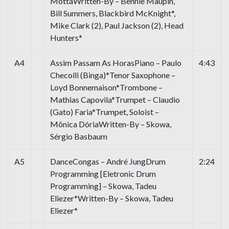
MottaWritten-By – Bennie Maupin,
Bill Summers, Blackbird McKnight*,
Mike Clark (2), Paul Jackson (2), Head
Hunters*
A4
Assim Passam As HorasPiano – Paulo
4:43
Checolli (Binga)*Tenor Saxophone –
Loyd Bonnemaison*Trombone –
Mathias Capovila*Trumpet – Claudio
(Gato) Faria*Trumpet, Soloist –
Mônica DóriaWritten-By – Skowa,
Sérgio Basbaum
A5
DanceCongas – André JungDrum
2:24
Programming [Eletronic Drum
Programming] – Skowa, Tadeu
Eliezer*Written-By – Skowa, Tadeu
Eliezer*