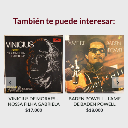
También te puede interesar:
VINICIUS DE MORAES ‎–
BADEN POWELL ‎– L'AME
1
NOSSA FILHA GABRIELA
DE BADEN POWELL
$17.000
$18.000