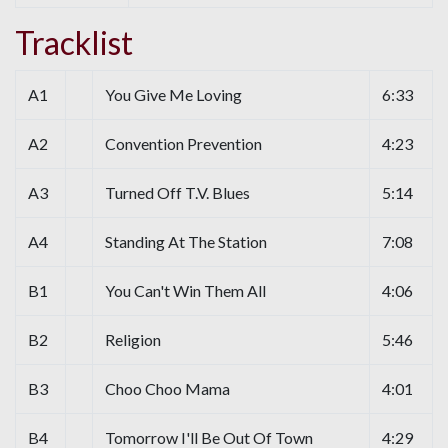
Tracklist
A1
You Give Me Loving
6:33
A2
Convention Prevention
4:23
A3
Turned Off T.V. Blues
5:14
A4
Standing At The Station
7:08
B1
You Can't Win Them All
4:06
B2
Religion
5:46
B3
Choo Choo Mama
4:01
B4
Tomorrow I'll Be Out Of Town
4:29