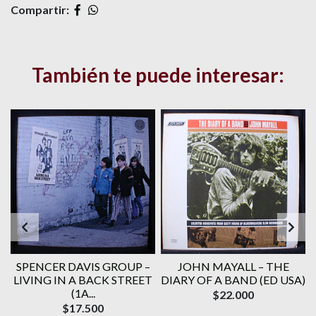
Compartir:
También te puede interesar:
F
SPENCER DAVIS GROUP ‎–
JOHN MAYALL ‎– THE
LIVING IN A BACK STREET
DIARY OF A BAND (ED USA)
(1A...
$22.000
$17.500