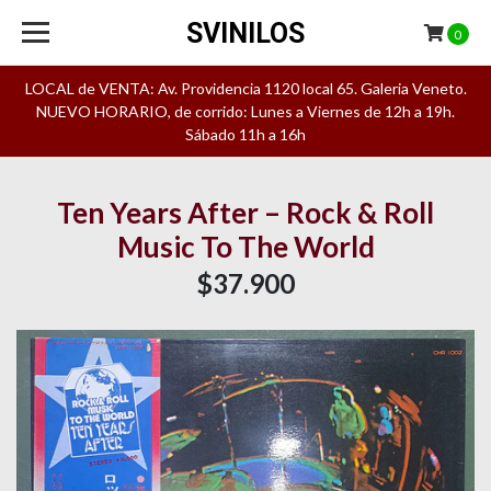
SVINILOS
0
LOCAL de VENTA: Av. Providencia 1120 local 65. Galeria Veneto.
NUEVO HORARIO, de corrido: Lunes a Viernes de 12h a 19h.
Sábado 11h a 16h
Ten Years After – Rock & Roll
Music To The World
$37.900