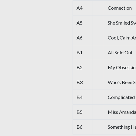
A4
Connection
A5
She Smiled S
A6
Cool, Calm A
B1
All Sold Out
B2
My Obsessio
B3
Who's Been S
B4
Complicated
B5
Miss Amanda
B6
Something H