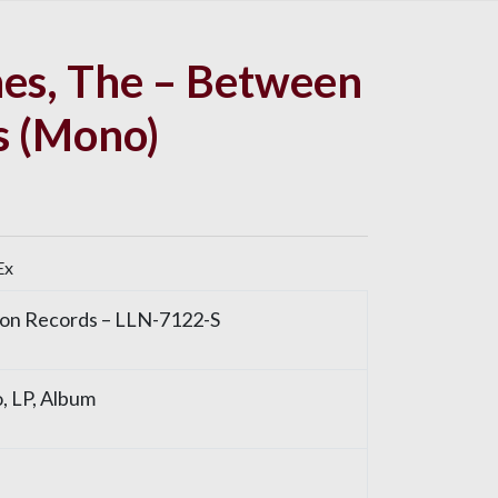
nes, The – Between
s (Mono)
Ex
on Records – LLN-7122-S
o, LP, Album