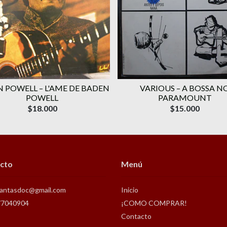
 POWELL ‎– L'AME DE BADEN
VARIOUS ‎– A BOSSA N
POWELL
PARAMOUNT
$18.000
$15.000
cto
Menú
antasdoc@gmail.com
Inicio
77040904
¡COMO COMPRAR!
Contacto