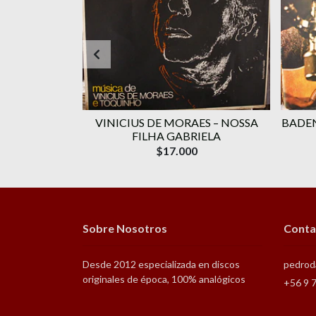
RAES ‎–
VINICIUS DE MORAES ‎– NOSSA
BADEN
OLUME 1
FILHA GABRIELA
$17.000
Sobre Nosotros
Conta
Desde 2012 especializada en discos
pedrod
originales de época, 100% analógicos
+56 9 