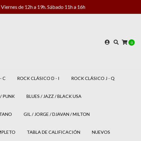
Viernes de 12h a 19h. Sábado 11h a 16h
0
- C
ROCK CLÁSICO D - I
ROCK CLÁSICO J - Q
/ PUNK
BLUES / JAZZ / BLACK USA
ETANO
GIL / JORGE / DJAVAN / MILTON
MPLETO
TABLA DE CALIFICACIÓN
NUEVOS