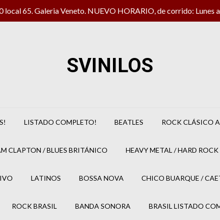
local 65. Galeria Veneto. NUEVO HORARIO, de corrido: Lunes a 
SVINILOS
S!
LISTADO COMPLETO!
BEATLES
ROCK CLÁSICO A
M CLAPTON / BLUES BRITÁNICO
HEAVY METAL / HARD ROCK 
IVO
LATINOS
BOSSA NOVA
CHICO BUARQUE / CA
ROCK BRASIL
BANDA SONORA
BRASIL LISTADO CO