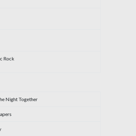
ic Rock
The Night Together
Papers
y