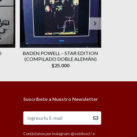
O
BADEN POWELL ‎– STAR EDITION
GERALDO VA
(COMPILADO DOBLE ALEMÁN)
CANÇÃO) 
$25.000
Suscríbete a Nuestro Newsletter
Contáctanos por instagram: @sviniloscl / e-