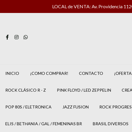
LOCAL de VENTA: Av. Providencia 1120 
INICIO
¡COMO COMPRAR!
CONTACTO
¡OFERTA
ROCK CLÁSICO R - Z
PINK FLOYD / LED ZEPPELIN
CREA
POP 80S / ELETRONICA
JAZZ FUSION
ROCK PROGRES
ELIS / BETHANIA / GAL / FEMENINAS BR
BRASIL DIVERSOS