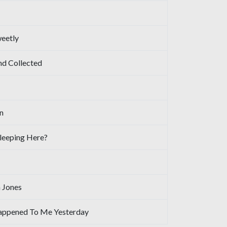
weetly
nd Collected
n
leeping Here?
 Jones
appened To Me Yesterday