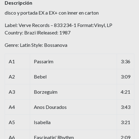
Descripción
disco y portada EX a EX+ con inner en carton
Label: Verve Records ‎– 833 234-1 Format:Vinyl, LP
Country: Brazi lReleased: 1987
Genre: Latin Style: Bossanova
A1
Passarim
3:36
A2
Bebel
3:09
A3
Borzeguim
4:21
A4
Anos Dourados
3:43
A5
Isabella
3:21
A6
Fascinatin' Rhythm
2:09