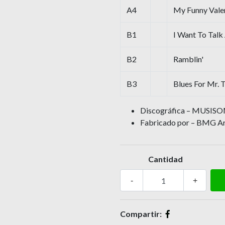
A4
My Funny Vale
B1
I Want To Talk
B2
Ramblin'
B3
Blues For Mr. 
Discográfica – MUSISOM
Fabricado por – BMG Ari
Cantidad
-
+
Compartir: