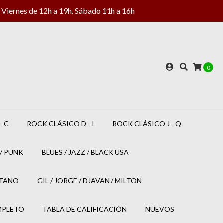
Viernes de 12h a 19h. Sábado 11h a 16h
0
- C
ROCK CLÁSICO D - I
ROCK CLÁSICO J - Q
/ PUNK
BLUES / JAZZ / BLACK USA
ETANO
GIL / JORGE / DJAVAN / MILTON
MPLETO
TABLA DE CALIFICACIÓN
NUEVOS