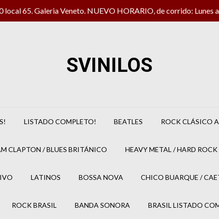
local 65. Galeria Veneto. NUEVO HORARIO, de corrido: Lunes a 
SVINILOS
S!
LISTADO COMPLETO!
BEATLES
ROCK CLÁSICO A
M CLAPTON / BLUES BRITÁNICO
HEAVY METAL / HARD ROCK 
IVO
LATINOS
BOSSA NOVA
CHICO BUARQUE / CA
ROCK BRASIL
BANDA SONORA
BRASIL LISTADO CO