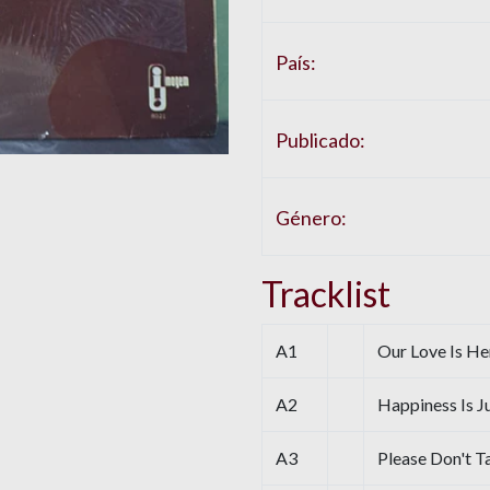
País:
Publicado:
Género:
Tracklist
A1
Our Love Is He
A2
Happiness Is J
A3
Please Don't 