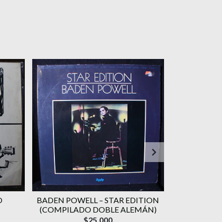
O
BADEN POWELL ‎– STAR EDITION
GERALDO VA
(COMPILADO DOBLE ALEMÁN)
CANÇÃO) 
$25.000