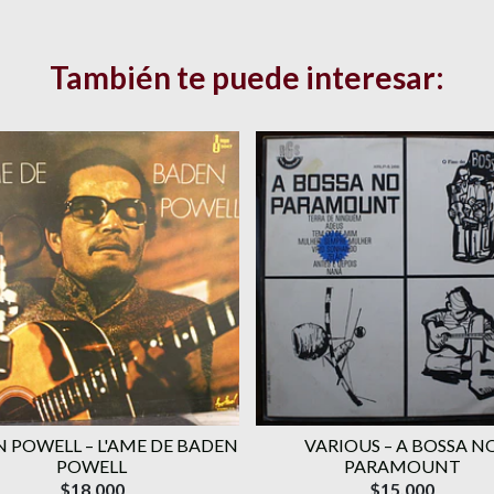
También te puede interesar:
 POWELL ‎– L'AME DE BADEN
VARIOUS ‎– A BOSSA N
POWELL
PARAMOUNT
$18.000
$15.000