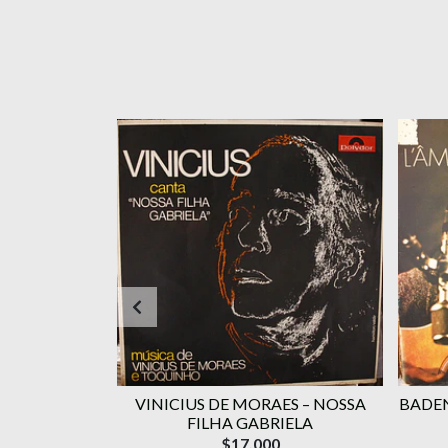
RAES ‎–
VINICIUS DE MORAES ‎– NOSSA
BADEN
OLUME 1
FILHA GABRIELA
$17.000