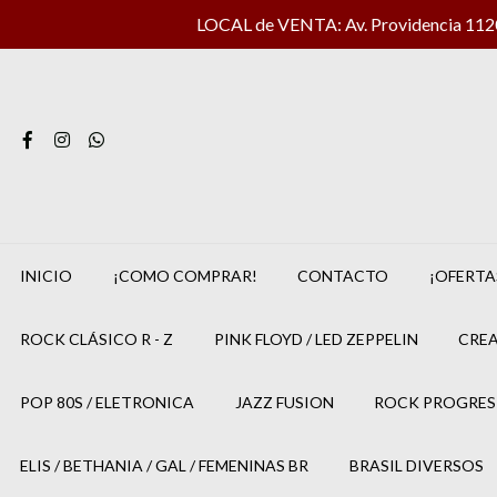
LOCAL de VENTA: Av. Providencia 1120 
INICIO
¡COMO COMPRAR!
CONTACTO
¡OFERTA
ROCK CLÁSICO R - Z
PINK FLOYD / LED ZEPPELIN
CREA
POP 80S / ELETRONICA
JAZZ FUSION
ROCK PROGRES
ELIS / BETHANIA / GAL / FEMENINAS BR
BRASIL DIVERSOS