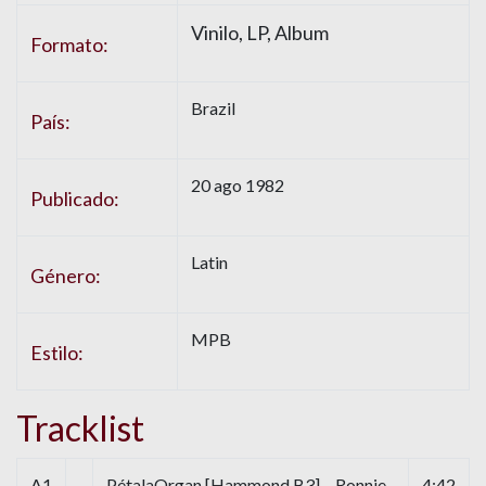
Vinilo, LP, Album
Formato:
Brazil
País:
20 ago 1982
Publicado:
Latin
Género:
MPB
Estilo:
Tracklist
A1
PétalaOrgan [Hammond B3] – Ronnie
4:42