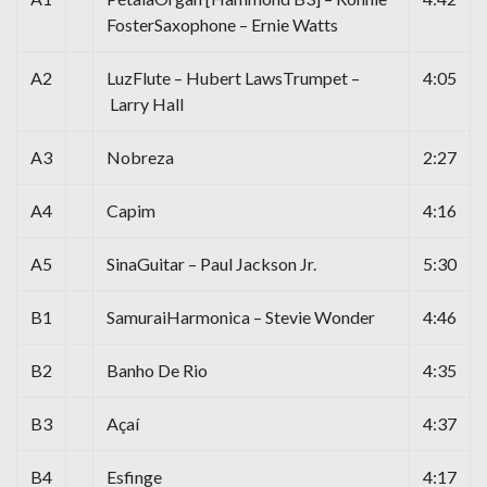
FosterSaxophone – Ernie Watts
A2
LuzFlute – Hubert LawsTrumpet –
4:05
Larry Hall
A3
Nobreza
2:27
A4
Capim
4:16
A5
SinaGuitar – Paul Jackson Jr.
5:30
B1
SamuraiHarmonica – Stevie Wonder
4:46
B2
Banho De Rio
4:35
B3
Açaí
4:37
B4
Esfinge
4:17