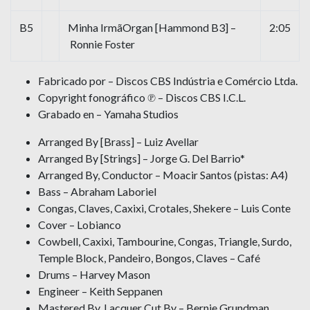
B5
Minha IrmãOrgan [Hammond B3] –
2:05
Ronnie Foster
Fabricado por – Discos CBS Indústria e Comércio Ltda.
Copyright fonográfico ℗ – Discos CBS I.C.L.
Grabado en – Yamaha Studios
Arranged By [Brass] – Luiz Avellar
Arranged By [Strings] – Jorge G. Del Barrio*
Arranged By, Conductor – Moacir Santos (pistas: A4)
Bass – Abraham Laboriel
Congas, Claves, Caxixi, Crotales, Shekere – Luis Conte
Cover – Lobianco
Cowbell, Caxixi, Tambourine, Congas, Triangle, Surdo,
Temple Block, Pandeiro, Bongos, Claves – Café
Drums – Harvey Mason
Engineer – Keith Seppanen
Mastered By, Lacquer Cut By – Bernie Grundman