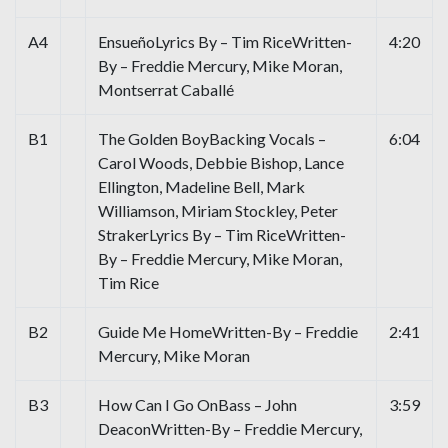
A4
EnsueñoLyrics By – Tim RiceWritten-
4:20
By – Freddie Mercury, Mike Moran,
Montserrat Caballé
B1
The Golden BoyBacking Vocals –
6:04
Carol Woods, Debbie Bishop, Lance
Ellington, Madeline Bell, Mark
Williamson, Miriam Stockley, Peter
StrakerLyrics By – Tim RiceWritten-
By – Freddie Mercury, Mike Moran,
Tim Rice
B2
Guide Me HomeWritten-By – Freddie
2:41
Mercury, Mike Moran
B3
How Can I Go OnBass – John
3:59
DeaconWritten-By – Freddie Mercury,