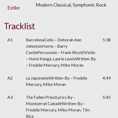
Modern Classical, Symphonic Rock
Estilo:
Tracklist
A1
BarcelonaCello – Deborah Ann
5:38
JohnstonHorns – Barry
CastlePercussion – Frank RicottiViolin
– Homi Kanga, Laurie LewisWritten-By
– Freddie Mercury, Mike Moran
A2
La JaponaiseWritten-By – Freddie
4:49
Mercury, Mike Moran
A3
The Fallen PriestLyrics By –
5:45
Montserrat CaballéWritten-By –
Freddie Mercury, Mike Moran, Tim
Rice