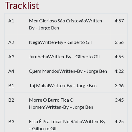
Tracklist
A1
Meu Glorioso São CristovãoWritten-
4:57
By – Jorge Ben
A2
NegaWritten-By – Gilberto Gil
3:56
A3
JurubebaWritten-By – Gilberto Gil
4:55
A4
Quem MandouWritten-By – Jorge Ben
4:22
B1
Taj MahalWritten-By – Jorge Ben
3:36
B2
Morre O Burro Fica O
3:45
HomemWritten-By – Jorge Ben
B3
Essa É Pra Tocar No RádioWritten-By
4:25
– Gilberto Gil