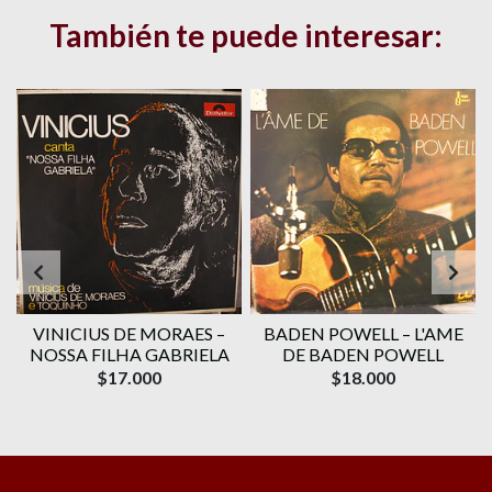
También te puede interesar:
VINICIUS DE MORAES ‎–
BADEN POWELL ‎– L'AME
1
NOSSA FILHA GABRIELA
DE BADEN POWELL
$17.000
$18.000