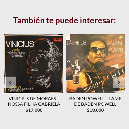
También te puede interesar:
VINICIUS DE MORAES ‎–
BADEN POWELL ‎– L'AME
1
NOSSA FILHA GABRIELA
DE BADEN POWELL
$17.000
$18.000