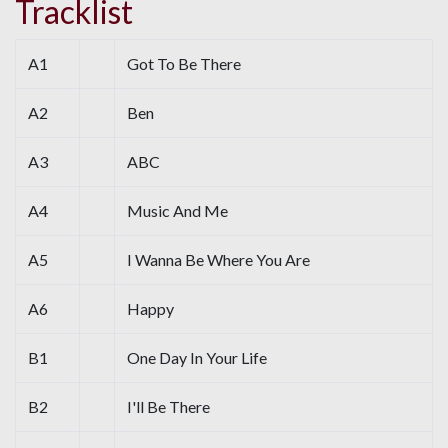
Tracklist
A1
Got To Be There
A2
Ben
A3
ABC
A4
Music And Me
A5
I Wanna Be Where You Are
A6
Happy
B1
One Day In Your Life
B2
I'll Be There